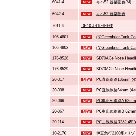
6041-4
キハ52 首都圏色(M)
NEW
6042-4
キハ52 首都圏色
NEW
7011-4
DE10 JR九州仕様
106-4801
(N)Greenbrier Tank Ca
NEW
106-4802
(N)Greenbrier Tank Ca
NEW
176-8528
SD70ACe Nose Headli
NEW
176-8529
SD70ACe Nose Headli
NEW
20-017
PC直線線路186mm (4本
NEW
20-038
PC直線線路64mm (4本
NEW
20-066
PC車止め線路A 62mm 
NEW
20-067
PC車止め線路B 62mm (
NEW
20-114
PC曲線線路R282-45°(4
NEW
10-2176
伊豆急行2100系<リゾ
NEW