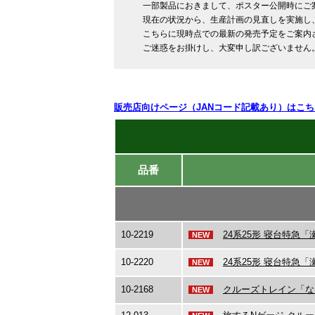
一部製品におきまして、ポスター公開時にご
現在の状況から、生産計画の見直しを実施し
こちらに現時点での最新の発売予定をご案内
ご迷惑をお掛けし、大変申し訳ございません。(
販売店向けページ（JANコード記載あり）はこち
品番
10-2219
24系25形 寝台特急
NEW
10-2220
24系25形 寝台特急
NEW
10-2168
クルーズトレイン「なな
NEW