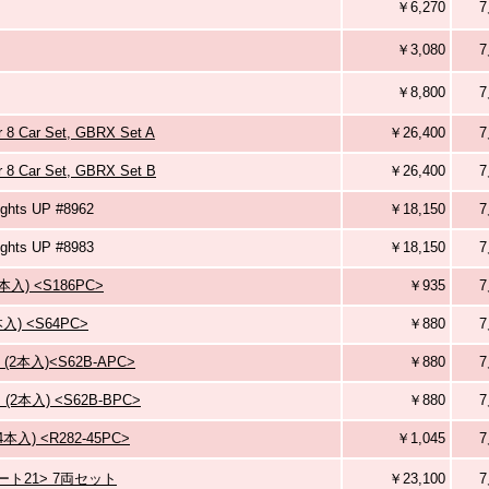
￥6,270
7
￥3,080
7
￥8,800
7
r 8 Car Set, GBRX Set A
￥26,400
7
r 8 Car Set, GBRX Set B
￥26,400
7
ghts UP #8962
￥18,150
7
ghts UP #8983
￥18,150
7
入) <S186PC>
￥935
7
入) <S64PC>
￥880
7
(2本入)<S62B-APC>
￥880
7
2本入) <S62B-BPC>
￥880
7
本入) <R282-45PC>
￥1,045
7
ート21> 7両セット
￥23,100
7