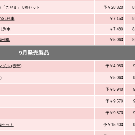
幹線「こだま」 8両セット
予￥28,820
8
SL列車
￥7,150
8
L列車
￥7,480
8
物列車
￥5,060
8
9月発売製品
ングル (赤帯)
予￥4,950
)
￥5,060
予￥5,940
予￥9,570
予￥9,570
2両セット
予￥15,400