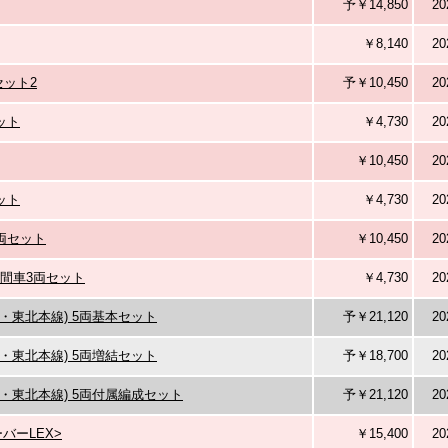
予￥14,850
2
￥8,140
2
セット2
予￥10,450
2
ット
￥4,730
2
￥10,450
2
ット
￥4,730
2
4両セット
￥10,450
2
中間車3両セット
￥4,730
2
崎線・東北本線) 5両基本セット
予￥21,120
2
崎線・東北本線) 5両増結セット
予￥18,700
2
崎線・東北本線) 5両付属編成セット
予￥21,120
2
バーLEX>
￥15,400
2