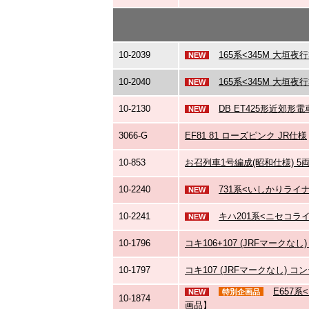
10-2039
165系<345M 大垣夜
NEW
10-2040
165系<345M 大垣
NEW
10-2130
DB ET425形近郊形電
NEW
3066-G
EF81 81 ローズピンク JR仕様
10-853
お召列車1号編成(昭和仕様) 5
10-2240
731系<いしかりライナ
NEW
10-2241
キハ201系<ニセコラ
NEW
10-1796
コキ106+107 (JRFマークな
10-1797
コキ107 (JRFマークなし) 
E657系
NEW
特別企画品
10-1874
画品】