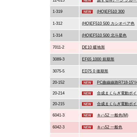
12-013
旅するNゲージ クルー
NEW
1-319
(HO)EF510 300
NEW
1-312
(HO)EF510 500 カシオペア色
1-314
(HO)EF510 500 北斗星色
7011-2
DE10 暖地形
3089-3
EF65 1000 前期形
3075-5
ED75 0 後期形
20-152
PC曲線線路R718-15°(4
NEW
20-214
合成まくらぎ電動ポイント6
NEW
20-215
合成まくらぎ電動ポイント6
NEW
6041-3
キハ52 一般色(M)
NEW
6042-3
キハ52 一般色
NEW