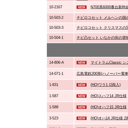
10-2167
N700系6000番台新
NEW
10-503-2
チビロコセット メルヘンの国の
10-503-3
チビロコセット クリスマスのS
10-504-1
チビ凸セット いなかの街の貨
14-806-A
マイトラムClassic シ
NEW
14-071-1
広島電鉄200形(ハノーバー電車
1-831
(HO)ワラ1 (2両入)
NEW
1-587
(HO)スハフ14 JR仕様
NEW
1-588
(HO)オハフ15 JR仕様
NEW
3-523
(HO)オハ14 JR仕様 
NEW