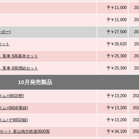
予￥11,000
2
予￥11,000
2
インボー)
予￥27,500
2
両セット
予￥26,620
2
」客車 6両基本セット
予￥25,300
2
」客車 6両増結セット
予￥25,300
2
10月発売製品
>0602(橙)
予￥13,200
20
>0604(黄緑)
予￥13,200
20
>デ9002(銀)
予￥13,200
20
ット 富山地方鉄道0600形
予￥34,100
20