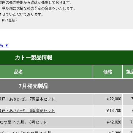
案内の発売時期から遅延が発生しております。
、秋冬期に大幅な発売予定の変更をいたします。
させていただいております。
8/7更新)
ら ▼
カトー製品情報
品名
価格
製
7月発売製品
「瀬戸・あさかぜ」 7両基本セット
￥22,000
「瀬戸・あさかぜ」 6両増結セット
￥18,700
つ星 in 九州」 8両セット
￥42,020
7