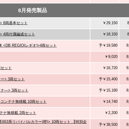
8月発売製品
行> 8両基本セット
￥29,150
夜行> 4両付属編成セット
￥18,150
車 <DB REGIO(レギオ)>4両セット
予￥19,580
8
￥9,020
8
両セット
￥16,720
8
ー> 3両セット
予￥15,400
8
イナ―> 3両セット
予￥15,180
8
し) コンテナ無積載 10両セット
￥14,740
8
コンテナ無積載 2両セット
￥2,200
8
<E653系リバイバルカラー(橙)> 10両セット 【特別企
予￥38,500
8