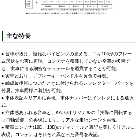
主な特長
● 台枠が抜け、複雑なパイピングの見える、コキ104形のフレー
ム形状を忠実に再現。コンテナを積載していない空荷の状態で
も、実車に迫る細密なディテールを鑑賞することが可能。
● 実車どおり、手ブレーキ・ハンドルを黄色で再現。
● 編成最後尾についたときに付けられるレフレクター・パーツを
付属。実車同様に着脱が可能。
● 車体表記をリアルに再現。車体ナンバーはインレタによる選択
式。
● 立体感あふれる台車と、KATOオリジナルの「実際に回転する
コロ軸受部」の再現により、リアルな走行シーンを再現。
● 積載コンテナ(18D、19D)のディテールと表記を美しくリアルに
表現。コンテナはそれぞれ異なった番号を表記。