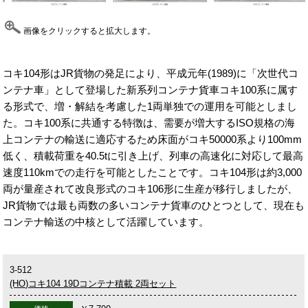
画像をクリックすると拡大します。
コキ104形はJR貨物の発足により、平成元年(1989)に「次世代コ
ンテナ車」として登場した新系列コンテナ貨車コキ100系に属す
る形式で、増・解結を考慮した1両単独での運用を可能としまし
た。コキ100系に共通する特徴は、需要が増大するISO規格の海
上コンテナの輸送に適応するため床面がコキ50000系より100mm
低く、積載荷重を40.5tに引き上げ、列車の高速化に対応して最高
速度110kmでの走行を可能としたことです。コキ104形は約3,000
両が量産されて改良形式のコキ106形に生産が移行しましたが、
JR貨物では最も両数の多いコンテナ貨車のひとつとして、現在も
コンテナ輸送の中核として活躍しています。
3-512
(HO)コキ104 19Dコンテナ積載 2両セット