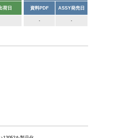
出荷日
資料PDF
ASSY発売日
-
-
12052を製品化。