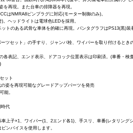
の姿を再現。また台車の排障器を再現。
DCCはNMRA8ピンプラグに対応(モーター制御のみ)。
付)。ヘッドライトは電球色LEDを採用。
ベットのある武骨な車体を的確に再現。パンタグラフはPS13(黒)
ードアップパーツセット」の手すり、ジャンパ栓、ワイパーを取り付ける
員の各表記、エンド表示、ドアコック位置表示は印刷済。(車番・検
)
ツセット
代の姿を再現可能なグレードアップパーツを発売
可能。
期時代
S車上子×1、ワイパー(1、2エンド各1)、手スリ、車番(レタリングシ
はピンバイスを使用します。