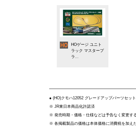
HOゲージ ユニト
ラック マスタープ
ラ...
● (HO)クモハ12052 グレードアップパー
※ JR東日本商品化許諾済
※ 発売時期・価格・仕様などは予告なく変更す
※ 各掲載製品の価格は本体価格に消費税を加え