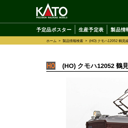
予定品ポスター
生産予定表
製品情
ホーム
>
製品情報検索
>
(HO) クモハ12052 鶴見
(HO) クモハ12052 鶴