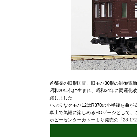
首都圏の旧形国電、旧モハ30形の制御電動
昭和20年代に生まれ、昭和34年に両運化改
躍しました。
小ぶりなクモハ12はR370の小半径を
卓上で気軽に楽しめるHOゲージとして、
ホビーセンターカトーより発売の「28-17