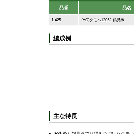
品番
品名
1-425
(HO)クモハ12052 鶴見線
編成例
主な特長
● JR化後も鶴見線で活躍をつづけたクモハ