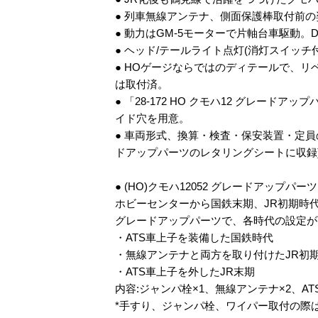
● 列車無線アンテナ、側面保護棒取付前
● 動力はGM-5モーターで片軸台車駆動。
● ヘッド/テールライト点灯(消灯スイッチ
● HOゲージならではのディテールで、リ
は取付済。
● 「28-172 HO クモハ12 グレ
イド穴を用意。
● 車両形式、換算・検査・保安装置・定
ドアップパーツのレタリングシートに収録
● (HO)クモハ12052 グレードアップパー
ホビーセンターから国鉄末期、JR初期時
グレードアップパーツで、各時代の設定が
・ATS車上子を装備した国鉄時代
・無線アンテナと両方を取り付けたJR初
・ATS車上子を外したJR末期
内容:ジャンパ栓×1、無線アンテナ×2、AT
*手すり、ジャンパ栓、ワイパー取付の際