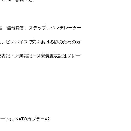
装着。信号炎管、ステップ、ベンチレーター
ときの、ピンバイスで穴をあける際のためのガ
査表記・所属表記・保安装置表記はグレー
ート)、KATOカプラー×2