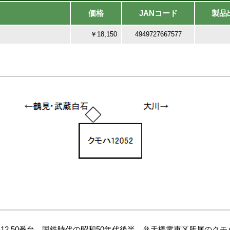
価格
JANコード
製品
￥18,150
4949727667577
12 50番台。国鉄時代の昭和50年代後半、弁天橋電車区所属のクモハ