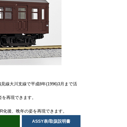
線大川支線で平成8年(1996)3月まで活
姿を再現できます。
、JR化後、晩年の姿を再現できます。
ASSY表/取扱説明書