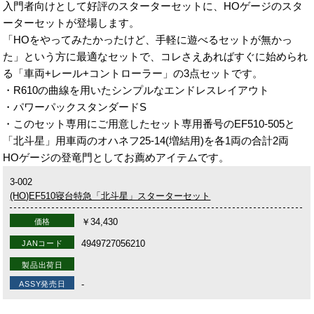
入門者向けとして好評のスターターセットに、HOゲージのスタ
ーターセットが登場します。
「HOをやってみたかったけど、手軽に遊べるセットが無かっ
た」という方に最適なセットで、コレさえあればすぐに始められ
る「車両+レール+コントローラー」の3点セットです。
・R610の曲線を用いたシンプルなエンドレスレイアウト
・パワーパックスタンダードS
・このセット専用にご用意したセット専用番号のEF510-505と
「北斗星」用車両のオハネフ25-14(増結用)を各1両の合計2両
HOゲージの登竜門としてお薦めアイテムです。
3-002
(HO)EF510寝台特急「北斗星」スターターセット
￥34,430
価格
4949727056210
JANコード
製品出荷日
-
ASSY発売日