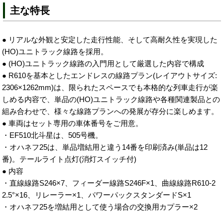
主な特長
● リアルな外観と安定した走行性能、そして高耐久性を実現した
(HO)ユニトラック線路を採用。
● (HO)ユニトラック線路の入門用として厳選した内容で構成
● R610を基本としたエンドレスの線路プラン(レイアウトサイズ:
2306×1262mm)は、限られたスペースでも本格的な列車走行が楽
しめる内容で、単品の(HO)ユニトラック線路や各種関連製品との
組み合わせで、様々な線路プランへの発展が存分に楽しめます。
● 車両はセット専用の車体番号をご用意。
・EF510北斗星は、505号機。
・オハネフ25は、単品増結用と違う14番を印刷済み(単品は12
番)。テールライト点灯(消灯スイッチ付)
● 内容
・直線線路S246×7、フィーダー線路S246F×1、曲線線路R610-2
2.5°×16、リレーラー×1、パワーパックスタンダードS×1
・オハネフ25を増結用として使う場合の交換用カプラー×2