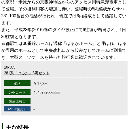
の京都・米原からの京阪神地区からのアクセス用特急形電車とし
て登場。その後利用客の増加に伴い、登場時の5両編成からサハ
281 100番台の増結が行われ、現在では6両編成として活躍してい
ます。
また、平成28年(2016)春のダイヤ改正にて6往復が増発され、1日
30往復となります。
京都駅では30番線ホームは通称「はるかホーム」と呼ばれ、はる
か専用のホームとして中央改札口から段差なしでホームに到着で
き、大型スーツケースを持った旅行客に歓迎されています。
10-385
281系「はるか」6両セット
￥17,380
価格
4949727005355
JANコード
製品出荷日
-
ASSY発売日
主な特長