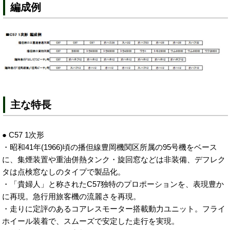
編成例
主な特長
● C57 1次形
・昭和41年(1966)頃の播但線豊岡機関区所属の95号機をベース
に、集煙装置や重油併熱タンク・旋回窓などは非装備、デフレク
タは点検窓なしのタイプで製品化。
・「貴婦人」と称されたC57独特のプロポーションを、表現豊か
に再現。急行用旅客機の流麗さを再現。
・走りに定評のあるコアレスモーター搭載動力ユニット。フライ
ホイール装着で、スムーズで安定した走行を実現。