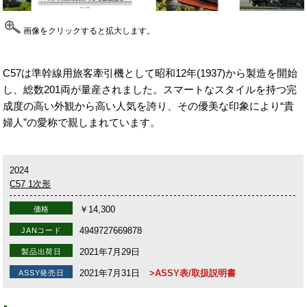
画像をクリックすると拡大します。
C57は準幹線用旅客牽引機として昭和12年(1937)から製造を開始
し、総数201両が量産されました。スマートなスタイルを持つ完
成度の高い外観から高い人気を誇り、その優美な印象により“貴
婦人”の愛称で親しまれています。
2024
C57 1次形
￥14,300
価格
4949727669878
JANコード
2021年7月29日
製品出荷日
2021年7月31日
>ASSY表/取扱説明書
ASSY発売日