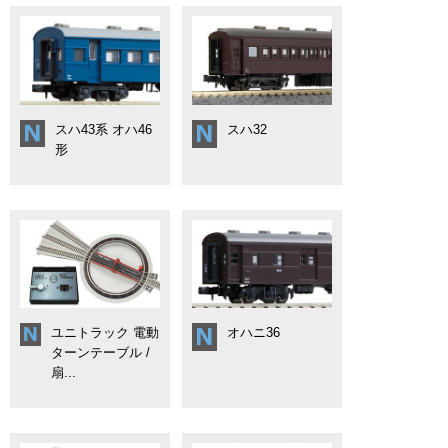
スハ43系 オハ46
スハ32
形
ユニトラック 電動
オハニ36
ターンテーブル /
扇...