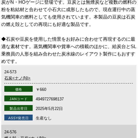
炭がN・HOゲージに登場です。豆炭とは無煙炭など複数の燃料の
粉を粘結材と合わせて小石大に成形したもので、現在運行中の蒸
気機関車の燃料としても使用されています。本製品の豆炭は石炭
の燃え殻としての再現にも好適な製品です。
◆石炭や豆炭を使用した情景をお好みに合わせて再現するのに最
適な素材です。蒸気機関車や貨車への積載のほかに、給炭台とSL
乗務員の人形を組み合わせた炭水線のレイアウト製作にもおすす
めです。
24-573
石炭<ナノ(N)>
￥660
価格
4949727698137
JANコード
2025年5月22日
製品出荷日
生産なし
ASSY発売日
24-576