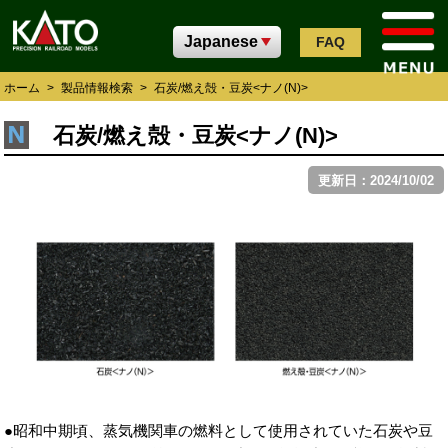
FAQ
ホーム
>
製品情報検索
>
石炭/燃え殻・豆炭<ナノ(N)>
石炭/燃え殻・豆炭<ナノ(N)>
更新日：2024/10/02
●昭和中期頃、蒸気機関車の燃料として使用されていた石炭や豆