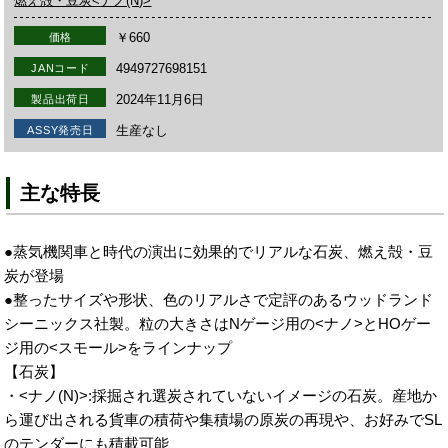
燃え殻・豆炭<ナノ(N)>
￥660
価格
4949727698151
JANコード
2024年11月6日
製品出荷日
生産なし
ASSY発売日
主な特長
●蒸気機関車と時代の演出に効果的でリアルな石炭、燃え殻・豆
炭が登場
●整ったサイズや形状、色のリアルさで定評のあるウッドランド
シーニックス社製。粒の大きさはNゲージ用の<ナノ>とHOゲー
ジ用の<スモール>をラインナップ
【石炭】
・<ナノ(N)>:採掘され選炭されていないイメージの石炭。産地か
ら運び出される貨車の積荷や集積場の原炭の再現や、お好みでSL
のテンダーにも積載可能