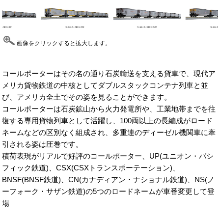
画像をクリックすると拡大します。
コールポーターはその名の通り石炭輸送を支える貨車で、現代ア
メリカ貨物鉄道の中核としてダブルスタックコンテナ列車と並
び、アメリカ全土でその姿を見ることができます。
コールポーターは石炭鉱山から火力発電所や、工業地帯までを往
復する専用貨物列車として活躍し、100両以上の長編成がロード
ネームなどの区別なく組成され、多重連のディーゼル機関車に牽
引される姿は圧巻です。
積荷表現がリアルで好評のコールポーター、UP(ユニオン・パシ
フィック鉄道)、CSX(CSXトランスポーテーション)、
BNSF(BNSF鉄道)、CN(カナディアン・ナショナル鉄道)、NS(ノ
ーフォーク・サザン鉄道)の5つのロードネームが車番変更して登
場