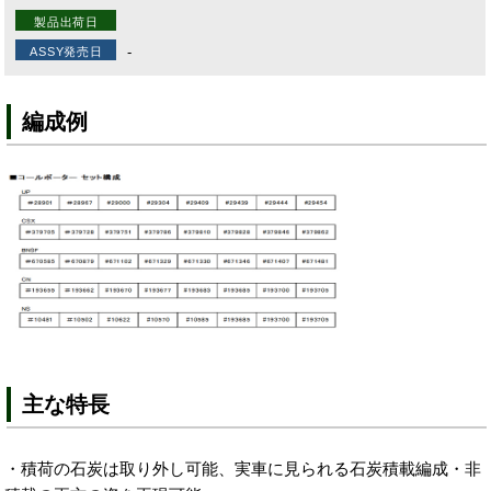
製品出荷日
-
ASSY発売日
編成例
主な特長
・積荷の石炭は取り外し可能、実車に見られる石炭積載編成・非