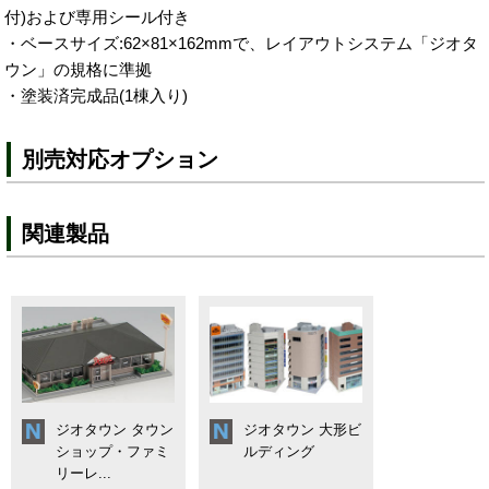
付)および専用シール付き
・ベースサイズ:62×81×162mmで、レイアウトシステム「ジオタ
ウン」の規格に準拠
・塗装済完成品(1棟入り)
別売対応オプション
関連製品
ジオタウン タウン
ジオタウン 大形ビ
ショップ・ファミ
ルディング
リーレ...