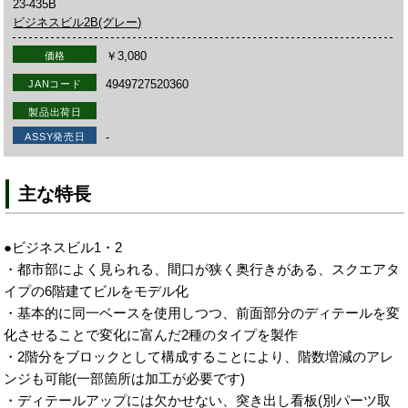
23-435B
ビジネスビル2B(グレー)
￥3,080
価格
4949727520360
JANコード
製品出荷日
-
ASSY発売日
主な特長
●ビジネスビル1・2
・都市部によく見られる、間口が狭く奥行きがある、スクエアタ
イプの6階建てビルをモデル化
・基本的に同一ベースを使用しつつ、前面部分のディテールを変
化させることで変化に富んだ2種のタイプを製作
・2階分をブロックとして構成することにより、階数増減のアレ
ンジも可能(一部箇所は加工が必要です)
・ディテールアップには欠かせない、突き出し看板(別パーツ取