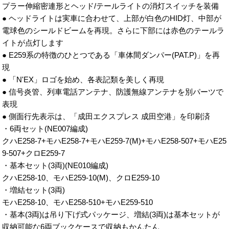
プラー伸縮密連形とヘッド/テールライトの消灯スイッチを装備
● ヘッドライトは実車に合わせて、上部が白色のHID灯、中部が
電球色のシールドビームを再現。さらに下部には赤色のテールラ
イトが点灯します
● E259系の特徴のひとつである「車体間ダンパー(PAT.P)」を再
現
● 「N'EX」ロゴを始め、各表記類を美しく再現
● 信号炎管、列車電話アンテナ、防護無線アンテナを別パーツで
表現
● 側面行先表示は、「成田エクスプレス 成田空港」を印刷済
・6両セット(NE007編成)
クハE258-7+モハE258-7+モハE259-7(M)+モハE258-507+モハE25
9-507+クロE259-7
・基本セット(3両)(NE010編成)
クハE258-10、モハE259-10(M)、クロE259-10
・増結セット(3両)
モハE258-10、モハE258-510+モハE259-510
・基本(3両)は吊り下げ式パッケージ、増結(3両)は基本セットが
収納可能な6両ブックケースで収納もかんたん