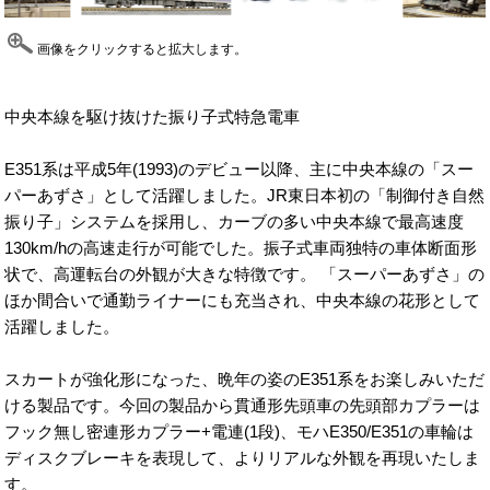
画像をクリックすると拡大します。
中央本線を駆け抜けた振り子式特急電車
E351系は平成5年(1993)のデビュー以降、主に中央本線の「スー
パーあずさ」として活躍しました。JR東日本初の「制御付き自然
振り子」システムを採用し、カーブの多い中央本線で最高速度
130km/hの高速走行が可能でした。振子式車両独特の車体断面形
状で、高運転台の外観が大きな特徴です。 「スーパーあずさ」の
ほか間合いで通勤ライナーにも充当され、中央本線の花形として
活躍しました。
スカートが強化形になった、晩年の姿のE351系をお楽しみいただ
ける製品です。今回の製品から貫通形先頭車の先頭部カプラーは
フック無し密連形カプラー+電連(1段)、モハE350/E351の車輪は
ディスクブレーキを表現して、よりリアルな外観を再現いたしま
す。