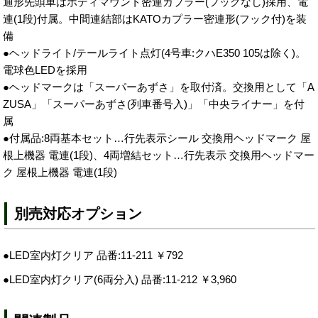
通形先頭車はボディマウント密連カプラー(フックなし)採用、電
連(1段)付属。中間連結部はKATOカプラー密連形(フック付)を装
備
●ヘッドライト/テールライト点灯(4号車:クハE350 105は除く)。
電球色LEDを採用
●ヘッドマークは「スーパーあずさ」を取付済。交換用として「A
ZUSA」「スーパーあずさ(列車番号入)」「中央ライナー」を付
属
●付属品:8両基本セット…行先表示シール 交換用ヘッドマーク 屋
根上機器 電連(1段)、4両増結セット…行先表示 交換用ヘッドマー
ク 屋根上機器 電連(1段)
別売対応オプション
●LED室内灯クリア 品番:11-211 ￥792
●LED室内灯クリア(6両分入) 品番:11-212 ￥3,960