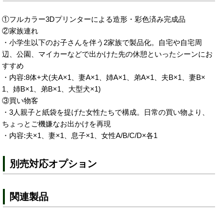
①フルカラー3Dプリンターによる造形・彩色済み完成品
②家族連れ
・小学生以下のお子さんを伴う2家族で製品化。自宅や自宅周
辺、公園、マイカーなどで出かけた先の休憩といったシーンにお
すすめ
・内容:8体+犬(夫A×1、妻A×1、姉A×1、弟A×1、夫B×1、妻B×
1、姉B×1、弟B×1、大型犬×1)
③買い物客
・3人親子と紙袋を提げた女性たちで構成。日常の買い物より、
ちょっとご機嫌なお出かけを再現
・内容:夫×1、妻×1、息子×1、女性A/B/C/D×各1
別売対応オプション
関連製品