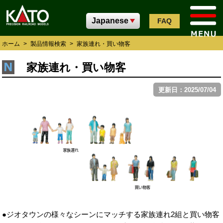
FAQ
ホーム
>
製品情報検索
>
家族連れ・買い物客
家族連れ・買い物客
更新日：2025/07/04
●ジオタウンの様々なシーンにマッチする家族連れ2組と買い物客