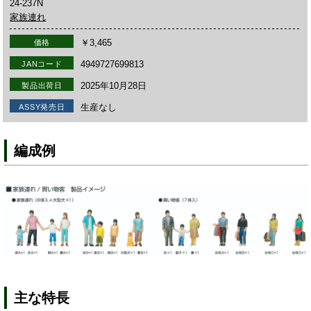
24-237N
家族連れ
￥3,465
価格
4949727699813
JANコード
2025年10月28日
製品出荷日
生産なし
ASSY発売日
編成例
主な特長