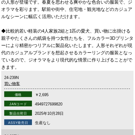
の人形が登場です。春夏を思わせる爽やかな色合いの服装で、ジ
オラマを彩ります。駅前や街中、住宅地・観光地などのカジュア
ルなシーンに幅広く活用いただけます。
◆比較的若い軽装の4人家族2組と1匹の愛犬、買い物に出掛ける
親子やたくさんの紙袋を持つ女性たちを、フルカラー3Dプリンタ
ーにより精密かつリアルに製品化いたします。人形それぞれが現
代のカジュアルブランドを想起させるカラーリングの服装となっ
ているので、ジオラマをより現代的な情景に作り上げることがで
きます。
24-239N
買い物客
￥2,695
価格
4949727699820
JANコード
2025年10月28日
製品出荷日
生産なし
ASSY発売日