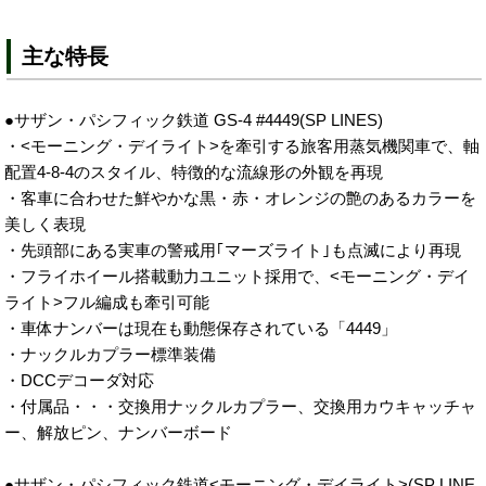
主な特長
●サザン・パシフィック鉄道 GS-4 #4449(SP LINES)
・<モーニング・デイライト>を牽引する旅客用蒸気機関車で、軸
配置4-8-4のスタイル、特徴的な流線形の外観を再現
・客車に合わせた鮮やかな黒・赤・オレンジの艶のあるカラーを
美しく表現
・先頭部にある実車の警戒用｢マーズライト｣も点滅により再現
・フライホイール搭載動力ユニット採用で、<モーニング・デイ
ライト>フル編成も牽引可能
・車体ナンバーは現在も動態保存されている「4449」
・ナックルカプラー標準装備
・DCCデコーダ対応
・付属品・・・交換用ナックルカプラー、交換用カウキャッチャ
ー、解放ピン、ナンバーボード
●サザン・パシフィック鉄道<モーニング・デイライト>(SP LINE