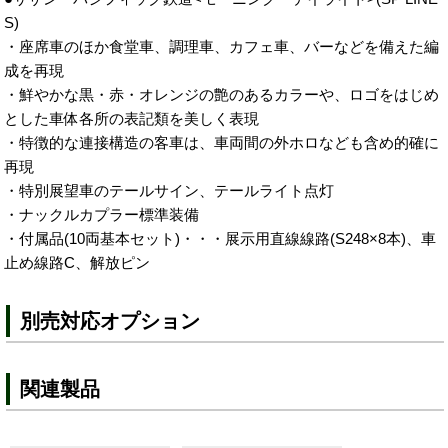
S)
・座席車のほか食堂車、調理車、カフェ車、バーなどを備えた編
成を再現
・鮮やかな黒・赤・オレンジの艶のあるカラーや、
ロゴをはじめ
とした車体各所の表記類を美しく表現
・特徴的な連接構造の客車は、車両間の外ホロなども含め的確に
再現
・特別展望車のテールサイン、テールライト点灯
・ナックルカプラー標準装備
・付属品(10両基本セット)・・・展示用直線線路(S248×8本)、車
止め線路C、解放ピン
別売対応オプション
関連製品