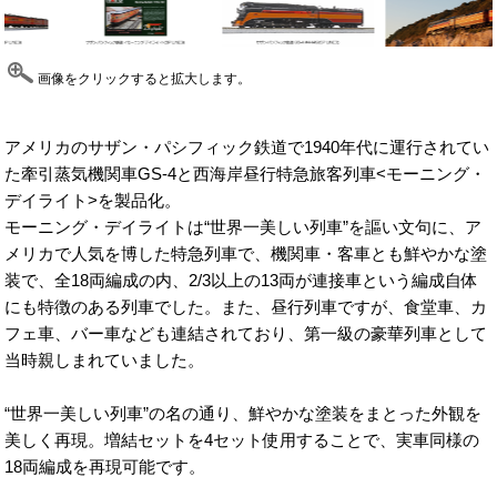
画像をクリックすると拡大します。
アメリカのサザン・パシフィック鉄道で1940年代に運行されてい
た牽引蒸気機関車GS-4と西海岸昼行特急旅客列車<モーニング・
デイライト>を製品化。
モーニング・デイライトは“世界一美しい列車”を謳い文句に、ア
メリカで人気を博した特急列車で、機関車・客車とも鮮やかな塗
装で、全18両編成の内、2/3以上の13両が連接車という編成自体
にも特徴のある列車でした。また、昼行列車ですが、食堂車、カ
フェ車、バー車なども連結されており、第一級の豪華列車として
当時親しまれていました。
“世界一美しい列車”の名の通り、鮮やかな塗装をまとった外観を
美しく再現。増結セットを4セット使用することで、実車同様の
18両編成を再現可能です。