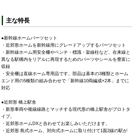
主な特長
●新幹線ホームパーツセット
・近郊形ホームを新幹線用にグレードアップするパーツセット
・新幹線ホーム用安全柵やベンチ・標識・架線柱など、在来線と
異なる駅構内をリアルに再現するためのパーツやシールを豊富に
収録
・安全柵は直線ホーム専用品です。部品は基本の3種類とホーム
エンド用の5種類の組み合わせで「新幹線10両編成×2本」までに
対応
●近郊形 橋上駅舎
・新形車両や複線線路とマッチする現代形の橋上駅舎がプロトタ
イプ。
・近郊形ホームDXと合わせてお楽しみいただけます。
・近郊形 島式ホーム、対向式ホームに取り付けて1面2線の駅が