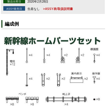
2020年2月28日
製品出荷日
生産なし
>ASSY表/取扱説明書
ASSY発売日
編成例