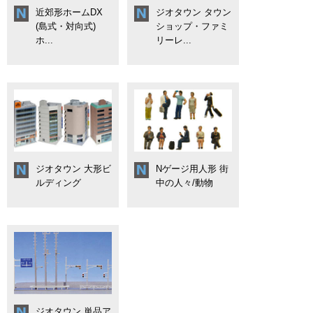
近郊形ホームDX
ジオタウン タウン
(島式・対向式)
ショップ・ファミ
ホ...
リーレ...
ジオタウン 大形ビ
Nゲージ用人形 街
ルディング
中の人々/動物
ジオタウン 単品ア