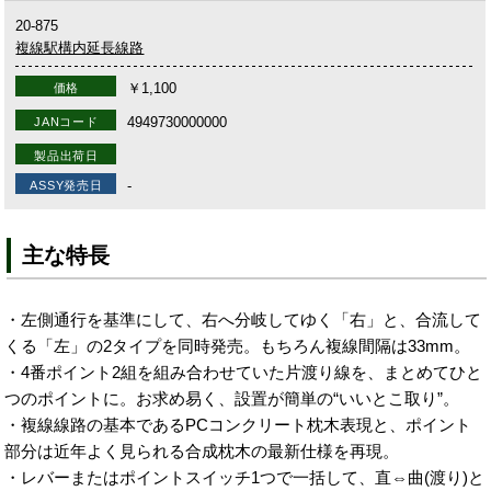
20-875
複線駅構内延長線路
￥1,100
価格
4949730000000
JANコード
製品出荷日
-
ASSY発売日
主な特長
・左側通行を基準にして、右へ分岐してゆく「右」と、合流して
くる「左」の2タイプを同時発売。もちろん複線間隔は33mm。
・4番ポイント2組を組み合わせていた片渡り線を、まとめてひと
つのポイントに。お求め易く、設置が簡単の“いいとこ取り”。
・複線線路の基本であるPCコンクリート枕木表現と、ポイント
部分は近年よく見られる合成枕木の最新仕様を再現。
・レバーまたはポイントスイッチ1つで一括して、直⇔曲(渡り)と