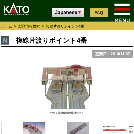
FAQ
ホーム
>
製品情報検索
>
複線片渡りポイント4番
複線片渡りポイント4番
更新日：2014/11/07