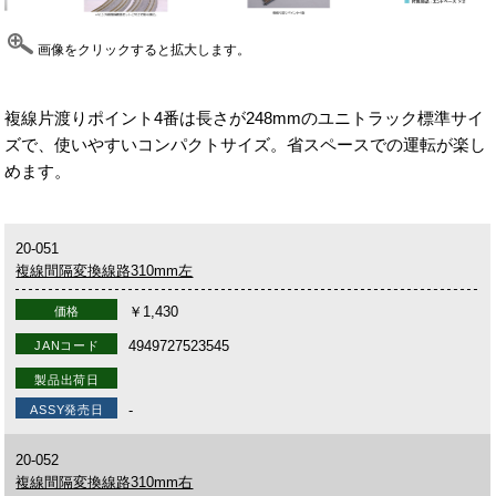
画像をクリックすると拡大します。
複線片渡りポイント4番は長さが248mmのユニトラック標準サイ
ズで、使いやすいコンパクトサイズ。省スペースでの運転が楽し
めます。
20-051
複線間隔変換線路310mm左
￥1,430
価格
4949727523545
JANコード
製品出荷日
-
ASSY発売日
20-052
複線間隔変換線路310mm右