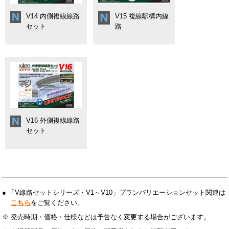
でホームへアプローチ。
V14 内側複線線路
V15 複線駅構内線
・ホームの延長に対応して、PC枕木の直線延長用線路を設定。
セット
路
・ホーム端を演出する、専用のエンドベースと複線ワイドアーチ
架線柱を付属
● V16 外側複線線路セット(R480/447)
・プラン寸法:2560mm×1432mm
・直線248mm WS248PC×7、直線124mm WS124PC×1、直線62
mm WS62PC×1、フィーダー線路 WS62FPC×1、曲線R480/447
mm-45°WR480/447-45PC×8、アプローチ線路LWR480/447-22.5P
CAL×4、アプローチ線路RWR480/447-22.5PCAR×4、付属品:リ
V16 外側複線線路
レーラー、スターターガイド(プランバリエーションも掲載)
セット
● 「V線路セットシリーズ・V1～V10」プランバリエーションセット関連は
こちら
をご覧ください。
※ 発売時期・価格・仕様などは予告なく変更する場合がございます。