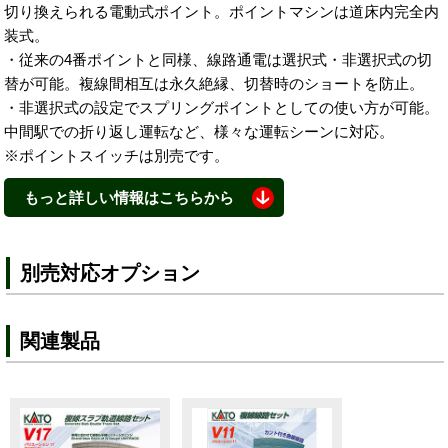
切り換えられる電動式ポイント。ポイントマシンは道床内完全内
装式。
・従来の4番ポイントと同様、線路通電は選択式・非選択式の切
替が可能。複線間相互は永久絶縁、切替時のショートを防止。
・非選択式の設定でスプリングポイントとしての使い方が可能。
中間駅での折り返し運転など、様々な運転シーンに対応。
※ポイントスイッチは別売です。
もっと詳しい情報はこちらから
● 「すれ違い運転を楽しもう!」Nゲージ ユニトラック「V線路セ
ットシリーズ・複線線路」に複々線にも対応できる「V16 外側複
別売対応オプション
線線路セット」が新登場!
V15は複線間隔を拡幅できる拡張性の高いアイテムで、いままで
の線路では再現できなかった列車のホーム進入時をスムーズにリ
関連製品
アルに再現出来たり、島式ホームを挟んだ複線駅(複々線駅)の配
線も簡単に再現可能です。また、高架システムにも対応できま
す。
都市部の鉄道では標準となっている、実物同様の間隔で並べられ