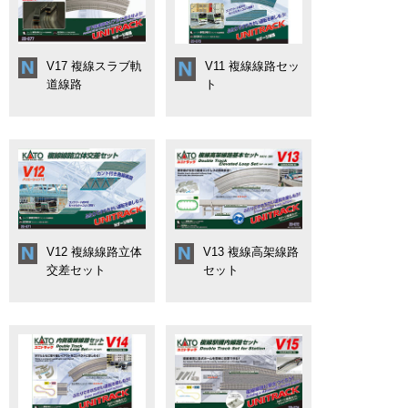
たコンクリート枕木(PC枕木)を採用し、ホーム延長用として「複
線駅構内延長線路 S248PC」や線路拡幅の追加用として「複線拡
幅線路 左・右」も発売されます。
V17 複線スラブ軌
V11 複線線路セッ
V16複線線路セット(R480/447)は、V11複線線路セット(R414/348)
道線路
ト
の外側に配置可能な複線線路で、V11と併せて複々線を再現でき
ます。
● V15複線駅構内線路セット
・直線線路 248mm×4、直線線路 124mm×4、複線拡幅線路 L×
1、複線拡幅線路 R×1、エンドベース×2、複線ワイドアーチ架線
柱×2
*直線線路124mmのうち2本とエンドベースは、レイアウトプラン
V12 複線線路立体
V13 複線高架線路
構成上の必要線路数を補完したり、駅構内施設の再現を拡充する
交差セット
セット
場合等、または好みにより使用。
・複線線路に近郊形島式ホームの設置が可能。
・複線線路と同じPC枕木の外観で統一。
・複線拡幅の専用用途とし、単品線路の組合せでは不可能な線形
と外観を達成。
・列車は安定走行と見た目の格好良さを保ったまま、緩いカーブ