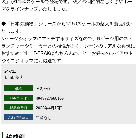
犬」が1/150スケールで登場です。柴犬の個性的なしぐさやポー
ズをラインナップいたしました。
◆「日本の動物」シリーズから1/150スケールの柴犬を製品化い
たします。
Nゲージジオラマにマッチするサイズなので、Nゲージ用のスト
ラクチャーやミニカーとの相性がよく、シーンのリアルな再現に
おすすめです。T-TRAKはもちろんのこと、お好みのレイアウト
やミニジオラマにも最適です。
24-711
1/150 柴犬
￥2,750
価格
4949727690155
JANコード
2025年4月15日
製品出荷日
生産なし
ASSY発売日
編成例