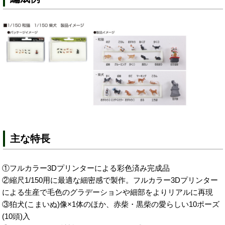
主な特長
①フルカラー3Dプリンターによる彩色済み完成品
②縮尺1/150用に最適な細密感で製作。フルカラー3Dプリンター
による生産で毛色のグラデーションや細部をよりリアルに再現
③狛犬(こまいぬ)像×1体のほか、赤柴・黒柴の愛らしい10ポーズ
(10頭)入