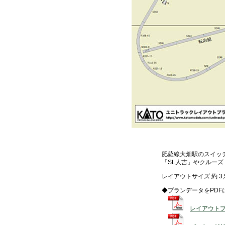
肥薩線大畑駅のスイッ
「SL人吉」やクルー
レイアウトサイズ 約 3,50
◆プランデータをPDF
レイアウト