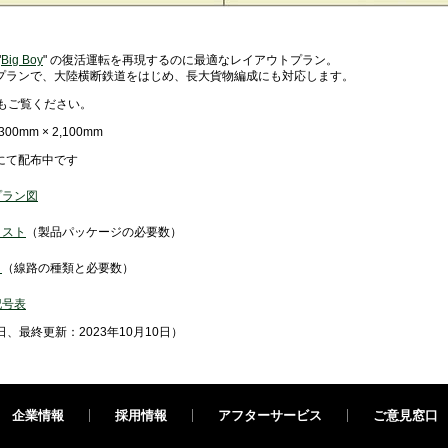
"
Big Boy
" の復活運転を再現するのに最適なレイアウトプラン。
プランで、大陸横断鉄道をはじめ、長大貨物編成にも対応します。
もご覧ください。
0mm × 2,100mm
にて配布中です
プラン図
リスト
（製品パッケージの必要数）
ト
（線路の種類と必要数）
記号表
日、最終更新：2023年10月10日）
企業情報
採用情報
アフターサービス
ご意見窓口