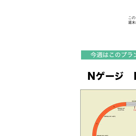
この
週末