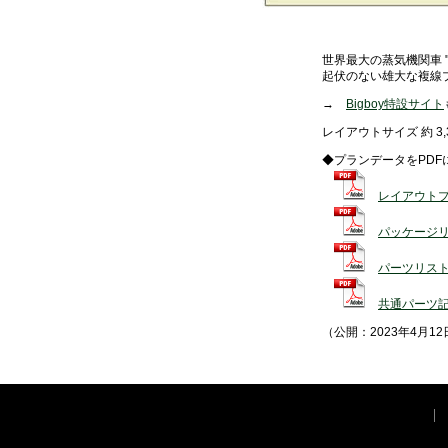
世界最大の蒸気機関車 
起伏のない雄大な複線
→
Bigboy特設サイト
レイアウトサイズ 約 3,30
◆プランデータをPDF
レイアウト
パッケージ
パーツリス
共通パーツ
（公開：2023年4月12