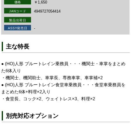
￥1,650
価格
4949727054414
JANコード
製品出荷日
-
ASSY発売日
主な特長
● (HO)人形 ブルートレイン乗務員・・・機関士・車掌をまとめ
た6体入り
・機関士、機関助士、車掌長、専務車掌、車掌補×2
● (HO)人形 ブルートレイン食堂車乗務員・・・食堂車乗務員を
まとめた6体+料理×2入り
・食堂長、コック×2、ウェイトレス×3、料理×2
別売対応オプション