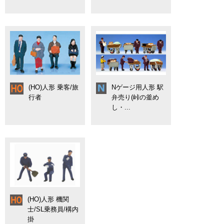
(HO)人形 乗客/旅
Nゲージ用人形 駅
行者
弁売り(峠の釜め
し・...
(HO)人形 機関
士/SL乗務員/構内
掛