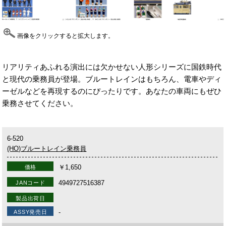
画像をクリックすると拡大します。
リアリティあふれる演出には欠かせない人形シリーズに国鉄時代
と現代の乗務員が登場。ブルートレインはもちろん、電車やディ
ーゼルなどを再現するのにぴったりです。あなたの車両にもぜひ
乗務させてください。
6-520
(HO)ブルートレイン乗務員
￥1,650
価格
4949727516387
JANコード
製品出荷日
-
ASSY発売日