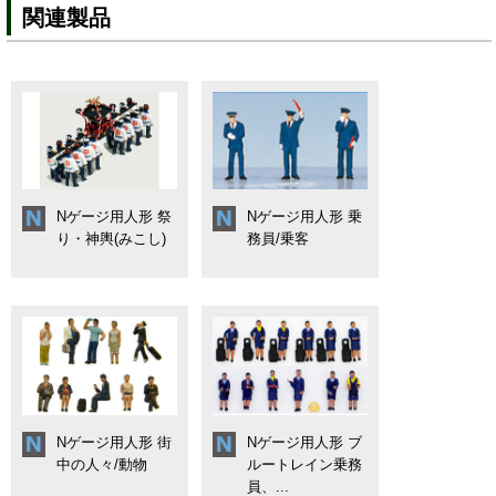
関連製品
Nゲージ用人形 祭
Nゲージ用人形 乗
り・神輿(みこし)
務員/乗客
Nゲージ用人形 街
Nゲージ用人形 ブ
中の人々/動物
ルートレイン乗務
員、...