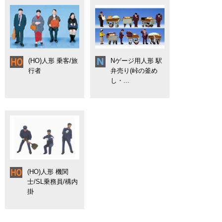
(HO)人形 乗客/旅
Nゲージ用人形 駅
行者
弁売り(峠の釜め
し・...
(HO)人形 機関
士/SL乗務員/構内
掛