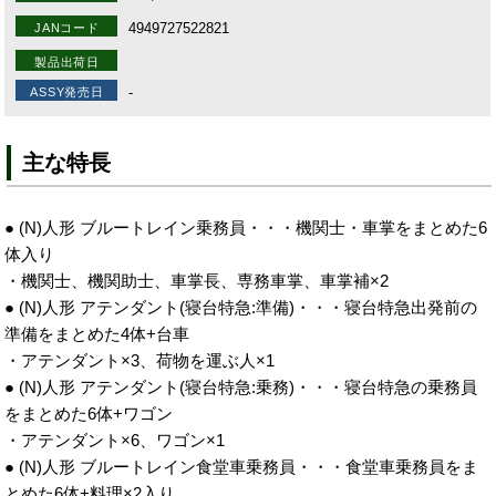
4949727522821
JANコード
製品出荷日
-
ASSY発売日
主な特長
● (N)人形 ブルートレイン乗務員・・・機関士・車掌をまとめた6
体入り
・機関士、機関助士、車掌長、専務車掌、車掌補×2
● (N)人形 アテンダント(寝台特急:準備)・・・寝台特急出発前の
準備をまとめた4体+台車
・アテンダント×3、荷物を運ぶ人×1
● (N)人形 アテンダント(寝台特急:乗務)・・・寝台特急の乗務員
をまとめた6体+ワゴン
・アテンダント×6、ワゴン×1
● (N)人形 ブルートレイン食堂車乗務員・・・食堂車乗務員をま
とめた6体+料理×2入り