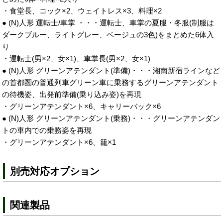
・食堂長、コック×2、ウェイトレス×3、料理×2
● (N)人形 運転士/車掌 ・・・運転士、車掌の夏服・冬服(制服は
ダークブルー、ライトグレー、ベージュの3色)をまとめた6体入
り
・運転士(男×2、女×1)、車掌長(男×2、女×1)
● (N)人形 グリーンアテンダント(準備)・・・湘南新宿ラインなど
の首都圏の普通列車グリーン車に乗務するグリーンアテンダント
の待機姿、出発前準備(乗り込み姿)を再現
・グリーンアテンダント×6、キャリーバック×6
● (N)人形 グリーンアテンダント(乗務)・・・グリーンアテンダン
トの車内での乗務姿を再現
・グリーンアテンダント×6、籠×1
別売対応オプション
関連製品