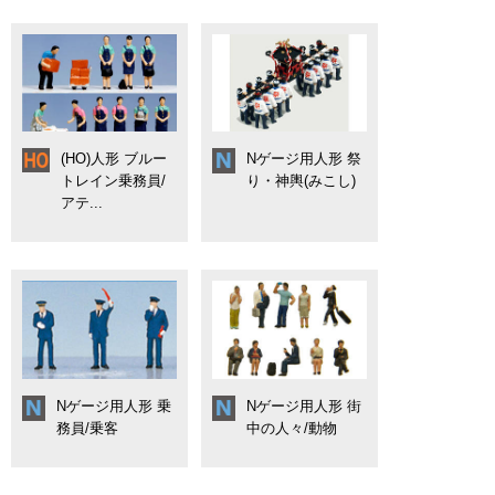
(HO)人形 ブルー
Nゲージ用人形 祭
トレイン乗務員/
り・神輿(みこし)
アテ...
Nゲージ用人形 乗
Nゲージ用人形 街
務員/乗客
中の人々/動物