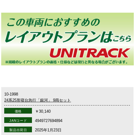
10-1998
24系25形寝台急行「銀河」 9両セット
￥30,140
価格
4949727694894
JANコード
2025年1月23日
製品出荷日