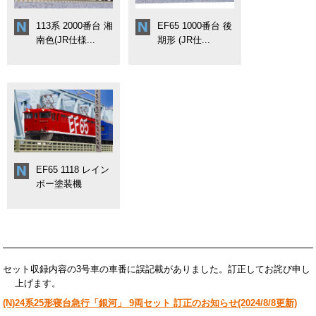
113系 2000番台 湘
EF65 1000番台 後
南色(JR仕様...
期形 (JR仕...
EF65 1118 レイン
ボー塗装機
セット収録内容の3号車の車番に誤記載がありました。訂正してお詫び申し
上げます。
(N)24系25形寝台急行「銀河」 9両セット 訂正のお知らせ(2024/8/8更新)