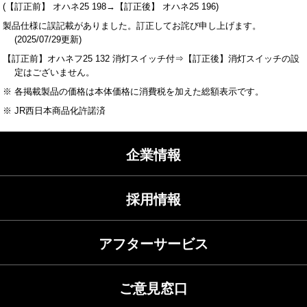
(【訂正前】 オハネ25 198→【訂正後】 オハネ25 196)
製品仕様に誤記載がありました。訂正してお詫び申し上げます。
(2025/07/29更新)
【訂正前】オハネフ25 132 消灯スイッチ付⇒【訂正後】消灯スイッチの設
定はございません。
※ 各掲載製品の価格は本体価格に消費税を加えた総額表示です。
※ JR西日本商品化許諾済
企業情報
採用情報
アフターサービス
ご意見窓口