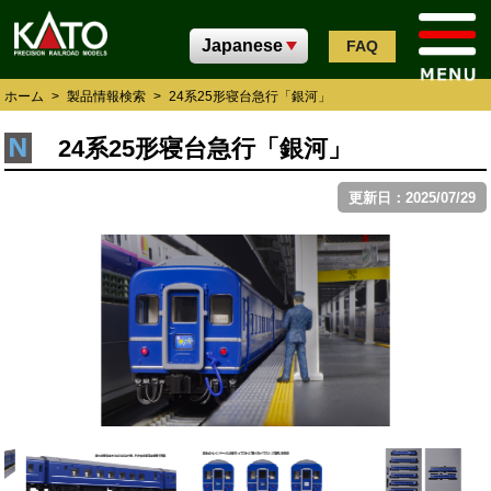
FAQ
ホーム
>
製品情報検索
>
24系25形寝台急行「銀河」
24系25形寝台急行「銀河」
更新日：2025/07/29