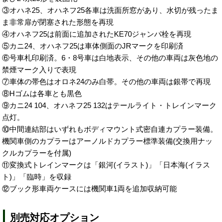
③オハネ25、オハネフ25各車は洗面所窓があり、水切が残ったま
ま非常扉が閉塞された形態を再現
④オハネフ25は前面に追加されたKE70ジャンパ栓を再現
⑤カニ24、オハネフ25は車体側面のJRマークを印刷済
⑥号車札印刷済。6・8号車は白地表示、その他の車両は灰色地の
禁煙マーク入りで表現
⑦車体の帯色はオロネ24のみ白帯。その他の車両は銀帯で再現
⑧Hゴムは各車とも黒色
⑨カニ24 104、オハネフ25 132はテールライト・トレインマーク
点灯。
⑩中間連結部はいずれもボディマウント式密自連カプラー装備。
機関車側のカプラーはアーノルドカプラー標準装備(交換用ナッ
クルカプラーを付属)
⑪変換式トレインマークは「銀河(イラスト)」「日本海(イラス
ト)」「臨時」を収録
⑫ブック形車両ケースには機関車1両を追加収納可能
別売対応オプション