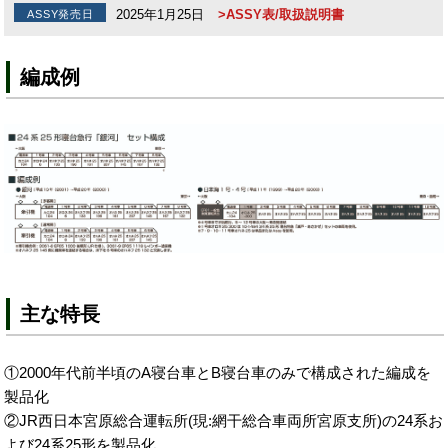
2025年1月25日
>ASSY表/取扱説明書
ASSY発売日
編成例
主な特長
①2000年代前半頃のA寝台車とB寝台車のみで構成された編成を
製品化
②JR西日本宮原総合運転所(現:網干総合車両所宮原支所)の24系お
よび24系25形を製品化