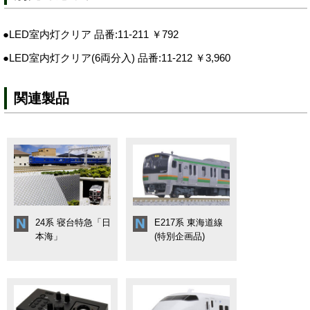
●LED室内灯クリア 品番:11-211 ￥792
●LED室内灯クリア(6両分入) 品番:11-212 ￥3,960
関連製品
24系 寝台特急「日
E217系 東海道線
本海」
(特別企画品)