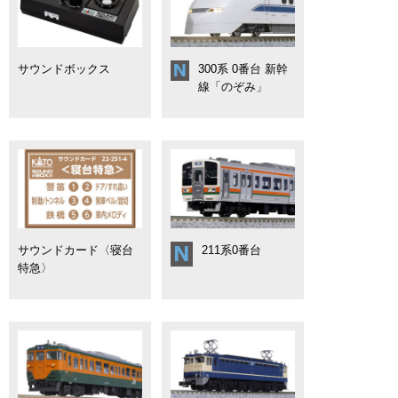
サウンドボックス
300系 0番台 新幹
線「のぞみ」
サウンドカード〈寝台
211系0番台
特急〉