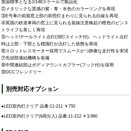
英国標準となる1/148スケールで製品化
②メタリックな質感の紫・青・水色のカラーリングを再現
③E号車の前面窓上部の前照灯まわりに見られる白線を再現
④英国の鉄道車両の窓上に見られる架線注意喚起の橙色のピンス
トライプも美しく再現
⑤ヘッド/テールライト点灯(消灯スイッチ付)。ヘッドライト点灯
時は上部・下部とも標識灯が点灯した状態を再現
⑥スロットレスモーター採用でスムースかつ静粛な走行性を実現
⑦先頭部連結機構を装備
⑧中間連結部はボディマウントカプラー(フック付)を採用
⑨DCCフレンドリー
別売対応オプション
●LED室内灯クリア 品番:11-211 ￥792
●LED室内灯クリア(6両分入) 品番:11-212 ￥3,960