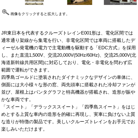
画像をクリックすると拡大します。
JR東日本を代表するクルーズトレインE001形
は、電化区間では
通常通り架線から集電を行い、非電化区間では車両に搭載したデ
ィーゼル発電機の電力で主電動機を駆動する「EDC方式」を採用
し、また直流1,500V、交流20,000V(50Hz/60Hz)、交流25,000V(北
海道新幹線共用区間)に対応しており、電化・非電化を問わず広
範囲で運転ができます。
四季島ゴールドに塗装されたダイナミックなデザインの車体に、
側面には大小様々な形の窓、両先頭車に搭載された冷却ファンが
並び、屋根上はパンタグラフと特高機器が搭載され、造形が賑や
かな車両です。
「スイート」「デラックススイート」「四季島スイート」をはじ
めとする上質な車内の造形を的確に再現し、実車に負けない上質
な造りが特徴の製品です。美しいクルーズトレインをお手元でお
楽しみいただけます。