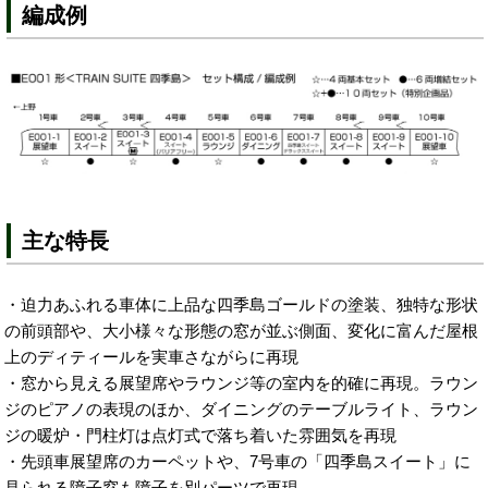
編成例
主な特長
・迫力あふれる車体に上品な四季島ゴールドの塗装、独特な形状
の前頭部や、大小様々な形態の窓が並ぶ側面、変化に富んだ屋根
上のディティールを実車さながらに再現
・窓から見える展望席やラウンジ等の室内を的確に再現。ラウン
ジのピアノの表現のほか、ダイニングのテーブルライト、ラウン
ジの暖炉・門柱灯は点灯式で落ち着いた雰囲気を再現
・先頭車展望席のカーペットや、7号車の「四季島スイート」に
見られる障子窓も障子を別パーツで再現