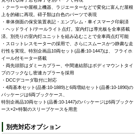
・クーラーや屋根上機器、ラジエーターなどで変化に富んだ屋根
上を的確に再現。碍子類は白色のパーツで表現
・車体側面の保安装置表記・エンブレム・車イスマーク印刷済
・ヘッドライト/テールライト点灯。室内灯は導光板を全車搭載
済。別売りの室内灯ユニットを組み込むことで全車両点灯可能
・スロットレスモーターの採用で、さらにスムースかつ静粛な走
行性を実現。特別企画品10両セット(品番:10-1447)は、 フライホ
イール付モーター搭載
・両先頭部はダミーカプラー、中間連結部はボディマウントタイ
プのフックなし密連カプラーを採用
・DCCデコーダ取付に対応
・4両基本セット(品番:10-1889)と6両増結セット(品番:10-1890)の
パッケージは6両ブックケース、
特別企画品10両セット(品番:10-1447)のパッケージは6両ブックケ
ース×2+特製のスリーブケースを用意
別売対応オプション