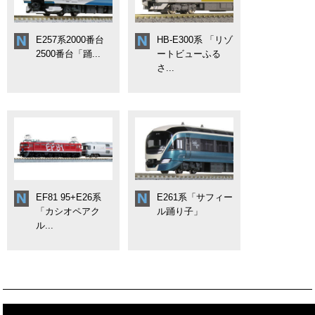
E257系2000番台
HB-E300系 「リゾ
2500番台「踊...
ートビューふる
さ...
EF81 95+E26系
E261系「サフィー
「カシオペアク
ル踊り子」
ル...