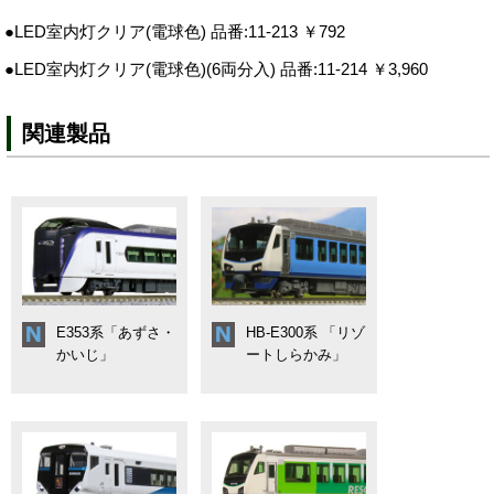
●LED室内灯クリア(電球色) 品番:11-213 ￥792
●LED室内灯クリア(電球色)(6両分入) 品番:11-214 ￥3,960
関連製品
E353系「あずさ・
HB-E300系 「リゾ
かいじ」
ートしらかみ」