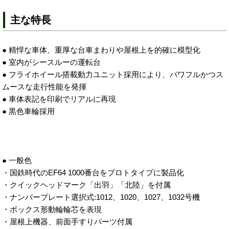
主な特長
● 精悍な車体、重厚な台車まわりや屋根上を的確に模型化
● 室内がシースルーの運転台
● フライホイール搭載動力ユニット採用により、パワフルかつス
ムースな走行性能を発揮
● 車体表記を印刷でリアルに再現
● 黒色車輪採用
● 一般色
・国鉄時代のEF64 1000番台をプロトタイプに製品化
・クイックヘッドマーク「出羽」「北陸」を付属
・ナンバープレート選択式:1012、1020、1027、1032号機
・ボックス形動輪輪芯を表現
・屋根上機器、前面手すりパーツ付属