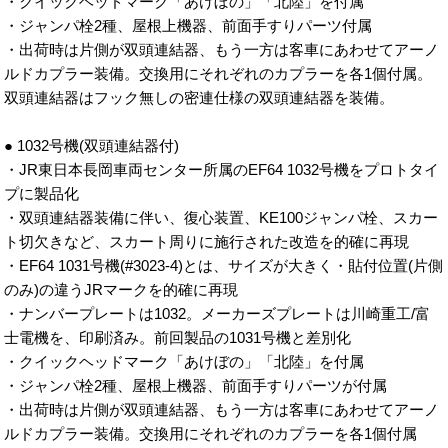
・クイックヘッドマーク「あけぼの」「北陸」を付属
・ジャンパ栓2種、屋根上機器、前面手すりパーツ付属
・出荷時は片側が双頭連結器、もう一方は客車にあわせてアーノ
ルドカプラー装備。交換用にそれぞれのカプラーを各1個付属。
双頭連結器はフック無しの密連仕様の双頭連結器を装備。
● 1032号機(双頭連結器付)
・JR東日本長岡車両センター所属のEF64 1032号機をプロトタイ
プに製品化
・双頭連結器装備に伴い、復心装置、KE100ジャンパ栓、スカー
ト切欠きなど、スカート周りに施行された改造を的確に再現
・EF64 1031号機(#3023-4)とは、サイズが大きく・貼付位置(片側
のみ)の違うJRマークを的確に再現
・ナンバープレートは1032。メーカーズプレートは川崎重工/富
士電機を、印刷済み。前回製品の1031号機と差別化
・クイックヘッドマーク「あけぼの」「北陸」を付属
・ジャンパ栓2種、屋根上機器、前面手すりパーツが付属
・出荷時は片側が双頭連結器、もう一方は客車にあわせてアーノ
ルドカプラー装備。交換用にそれぞれのカプラーを各1個付属