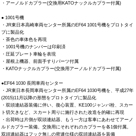
・アーノルドカプラー(交換用KATOナックルカプラー付属)
● 1001号機
・JR東日本高崎車両センター所属のEF64 1001号機をプロトタイ
プに製品化
・茶色の車体色を再現
・1001号機のナンバーは印刷済
・圧延プレート車輪を表現
・屋根上機器、前面手すりパーツ付属
・KATOナックルカプラー(交換用アーノルドカプラー付属)
●EF64 1030 長岡車両センター
・JR東日本長岡車両センター所属のEF64 1030号機を、平成27年
(2015)11月以降の形態をプロトタイプに製品化
・双頭連結器装備に伴い、復心装置、KE100ジャンパ栓、スカー
ト切欠きなど、スカート周りに施行された改造を的確に再現
・出荷時は片側が双頭連結器、もう一方は客車にあわせてアーノ
ルドカプラー装備。交換用にそれぞれのカプラーを各1個付属。
双頭連結器はフック無しの密連仕様の双頭連結器を装備