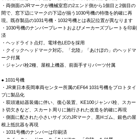
・両側面のJRマークが機械室窓の2エンド側から1個目と2個目の
間で、窓下辺にマークの下辺が揃う1030号機の特徴を的確に再
現。既存製品の1031号機・1032号機とは表記位置が異なります
・1030号機のナンバープレートおよびメーカーズプレートを印刷
済
・ヘッドライト点灯。電球色LEDを採用
・クイックヘッドマーク対応。「北陸」「あけぼの」のヘッドマ
ーク付属
・ジャンパ栓2種、屋根上機器、前面手すりパーツ付属
● 1031号機
・JR東日本長岡車両センター所属のEF64 1031号機をプロトタイ
プに製品化
・双頭連結器装備に伴い、復心装置、KE100ジャンパ栓、スカー
ト切欠きなど、スカート周りに施行された改造を的確に再現
・側面に配された小さいサイズのJRマーク、黒Hゴム、銀色の屋
根上抵抗器を再現
・1031号機のナンバーは印刷済