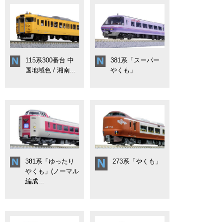
115系300番台 中
381系「スーパー
国地域色 / 湘南...
やくも」
381系「ゆったり
273系「やくも」
やくも」(ノーマル
編成...