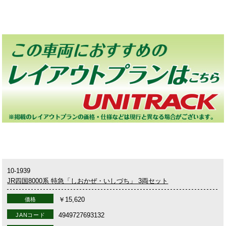
10-1939
JR四国8000系 特急「しおかぜ・いしづち」 3両セット
￥15,620
価格
4949727693132
JANコード