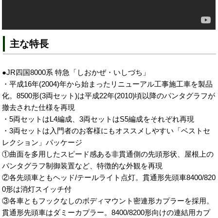
主な特長
●JR四国8000系 特急「しおかぜ・いしづち」
・平成16年(2004)年から始まったリニューアル工事施工車を製品
化。8500形(3両セット)は平成22年(2010)頃以降のパンタグラフが
撤去された仕様を再現
・5両セットはL4編成、3両セットはS5編成をそれぞれ再現
・3両セットは入門者のお客様にもオススメしやすい「ベストセ
レクション」パッケージ
①曲面を多用したスピード感ある非貫通側の先頭形状、屋根上の
パンタグラフ制御装置など、特徴的な外観を再現
②各先頭車ともヘッド/テールライト点灯。貫通形先頭車8400/820
0形は消灯スイッチ付
③各車ともフックなしのボディマウント密連形カプラーを採用。
貫通形先頭車はダミーカプラー。8400/8200形向けの連結用カプ