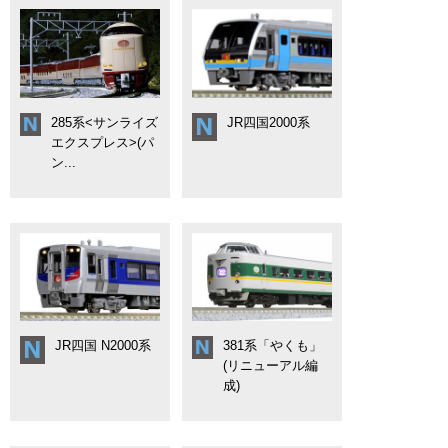
285系<サンライズ
JR四国2000系
エクスプレス>(パ
ン...
JR四国 N2000系
381系「やくも」
(リニューアル編
成)