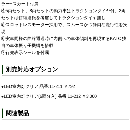
ラー+スカート付属
④5両セット、8両セットの動力車はトラクションタイヤ付、3両
セットは併結運転を考慮してトラクションタイヤ無し
⑤スロットレスモーター採用で、スムースかつ静粛な走行性を実
現
⑥実車同様の曲線通過時に内側への車体傾斜を再現するKATO独
自の車体振り子機構を搭載
⑦行先表示シールを付属
別売対応オプション
●LED室内灯クリア 品番:11-211 ￥792
●LED室内灯クリア(6両分入) 品番:11-212 ￥3,960
関連製品