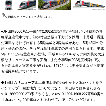
画像をクリックすると拡大します。
●JR四国8000系は平成4年(1992)に試作車が登場したJR四国の特
急形直流電車です。制御付自然振り子方式を採用、非貫通・貫通
先頭車をそれぞれ有する5両編成と3両編成があり、5両+3両の分
割・併合のほか、それぞれ単独編成での運用も見られます。平成
5年(1993)から量産車が登場、平成16年(2004)からは内外装の大規
模なリニューアル工事を実施、また令和5年(2023)度以降に更な
る更新工事と塗装変更が行われ、時代と共に姿を変えながら現在
も活躍を続けています。
◆1回目のリニューアル工事施工後の5両セットと3両セットをラ
インナップ。四国地方ばかりではなく、岡山駅で顔を合わせる
<10-1999/2000 273系「やくも」>や<10-1907/1908 227系500番台
〈Urara〉>などの車両ともあわせてお楽しみいただけます。