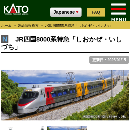
FAQ
ホーム
>
製品情報検索
>
JR四国8000系特急「しおかぜ・いしづち」
JR四国8000系特急「しおかぜ・いし
づち」
更新日：2025/01/15