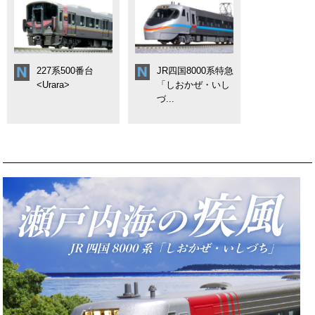
227系500番台
JR四国8000系特急
<Urara>
「しおかぜ・いし
づ...