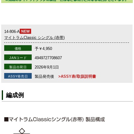
14-806-A
NEW
マイトラムClassic シングル (赤帯)
予￥4,950
価格
4949727708607
JANコード
2026年9月1日
製品出荷日
製品発売後
>ASSY表/取扱説明書
ASSY発売日
編成例