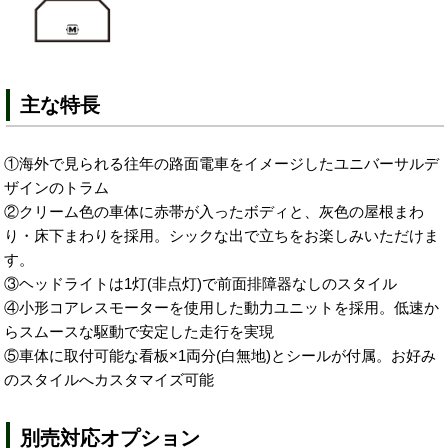
主な特長
①海外で見られる往年の路面電車をイメージしたユニバーサルデ
ザインのトラム
②クリーム色の車体に赤帯が入ったボディと、灰色の屋根まわ
り・床下まわりを採用。シックな出で立ちをお楽しみいただけま
す。
③ヘッドライトは1灯(非点灯)で前面排障器なしのスタイル
④小形コアレスモーターを使用した動力ユニットを採用。低速か
らスムースな駆動で安定した走行を実現
⑤車体に取付可能な看板×1両分(白無地)とシールが付属。お好み
のスタイルへカスタマイズ可能
別売対応オプション