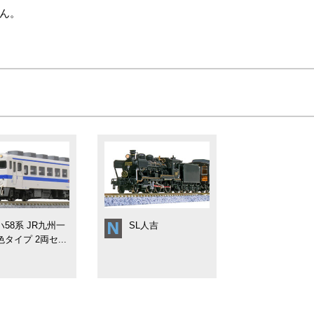
ん。
ハ58系 JR九州一
SL人吉
タイプ 2両セ...