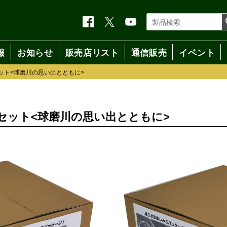
報
お知らせ
販売店リスト
通信販売
イベント
ット<球磨川の思い出とともに>
セット<球磨川の思い出とともに>