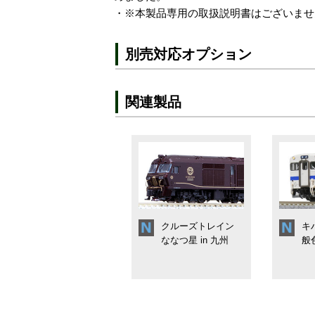
・※本製品専用の取扱説明書はございませ
別売対応オプション
関連製品
クルーズトレイン
キ
ななつ星 in 九州
般色