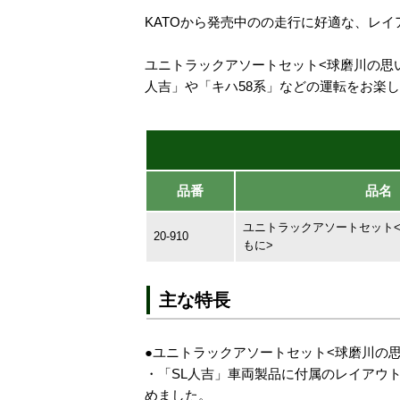
KATOから発売中の
の走行に好適な、レイ
ユニトラックアソートセット<球磨川の思
人吉」や「キハ58系」などの運転をお楽
品番
品名
ユニトラックアソートセット
20-910
もに>
主な特長
●ユニトラックアソートセット<球磨川の
・「SL人吉」車両製品に付属のレイアウト
めました。