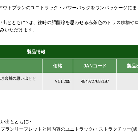
アウトプランのユニトラック・パワーパックをワンパッケージにま
い出とともに>は、往時の肥薩線を思わせる赤茶色のトラス鉄橋やロ
しみいただけます。
製品情報
価格
JANコード
製品
<球磨川の思い出とと
￥51,205
4949727692197
思い出とともに>
プランリーフレットと同内容のユニトラック/・ストラクチャー(駅