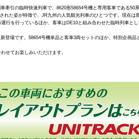
牽引の臨時快速列車で、8620形58654号機と専用客車である50
された姿が特徴で、JR九州の人気観光列車のひとつです。現在は
間での運行を行っているほか、客車はDE10と組み合わせた臨時列車と
に新登場です。58654号機単品と客車3両セットのほか、特別企画
合わせてお楽しみいただけます。