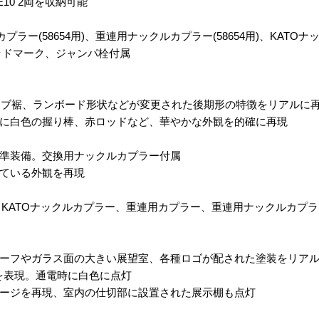
E10 2両を収納可能
ラー(58654用)、重連用ナックルカプラー(58654用)、KATOナ
ヘッドマーク、ジャンパ栓付属
キャブ裾、ランボード形状などが変更された後期形の特徴をリアルに
に白色の握り棒、赤ロッドなど、華やかな外観を的確に再現
準装備。交換用ナックルカプラー付属
ている外観を再現
、KATOナックルカプラー、重連用カプラー、重連用ナックルカプラ
ーフやガラス面の大きい展望室、各種ロゴが配された塗装をリア
を表現。通電時に白色に点灯
ージを再現、室内の仕切部に設置された展示棚も点灯