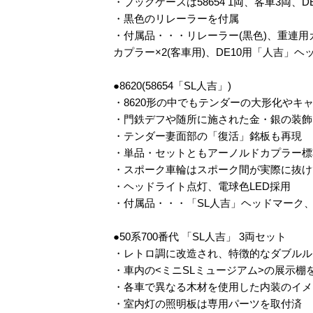
・ブックケースは58654 1両、客車3両、D
・黒色のリレーラーを付属
・付属品・・・リレーラー(黒色)、重連用カプ
カプラー×2(客車用)、DE10用「人吉」
●8620(58654「SL人吉」)
・8620形の中でもテンダーの大形化や
・門鉄デフや随所に施された金・銀の装飾
・テンダー妻面部の「復活」銘板も再現
・単品・セットともアーノルドカプラー標
・スポーク車輪はスポーク間が実際に抜け
・ヘッドライト点灯、電球色LED採用
・付属品・・・「SL人吉」ヘッドマーク
●50系700番代 「SL人吉」 3両セット
・レトロ調に改造され、特徴的なダブルル
・車内の<ミニSLミュージアム>の展示棚
・各車で異なる木材を使用した内装のイメ
・室内灯の照明板は専用パーツを取付済