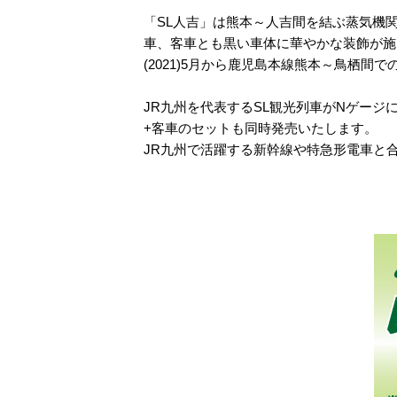
「SL人吉」は熊本～人吉間を結ぶ蒸気機関車
車、客車とも黒い車体に華やかな装飾が施
(2021)5月から鹿児島本線熊本～鳥栖
JR九州を代表するSL観光列車がNゲージ
+客車のセットも同時発売いたします。
JR九州で活躍する新幹線や特急形電車と