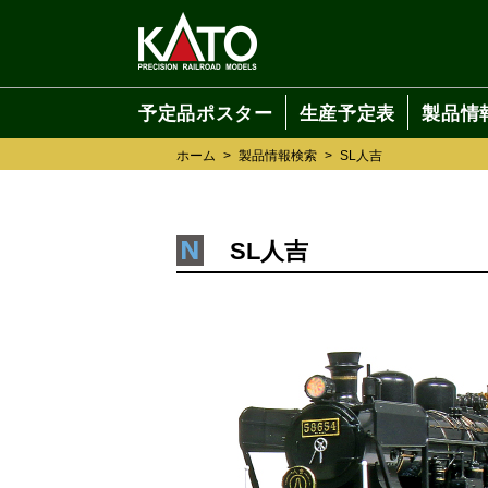
予定品ポスター
生産予定表
製品情
ホーム
>
製品情報検索
>
SL人吉
SL人吉