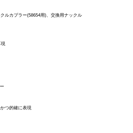
ックルカプラー(58654用)、交換用ナックル
再現
ー
ルかつ的確に表現