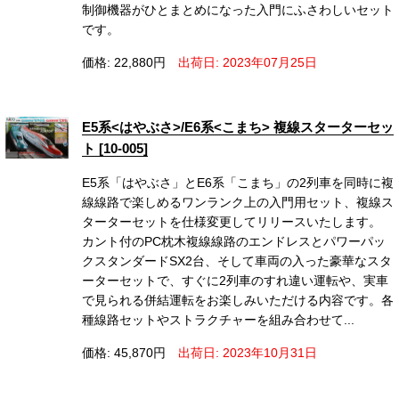
制御機器がひとまとめになった入門にふさわしいセット
です。
価格: 22,880円
出荷日: 2023年07月25日
E5系<はやぶさ>/E6系<こまち> 複線スターターセッ
ト [10-005]
E5系「はやぶさ」とE6系「こまち」の2列車を同時に複
線線路で楽しめるワンランク上の入門用セット、複線ス
ターターセットを仕様変更してリリースいたします。
カント付のPC枕木複線線路のエンドレスとパワーパッ
クスタンダードSX2台、そして車両の入った豪華なスタ
ーターセットで、すぐに2列車のすれ違い運転や、実車
で見られる併結運転をお楽しみいただける内容です。各
種線路セットやストラクチャーを組み合わせて...
価格: 45,870円
出荷日: 2023年10月31日