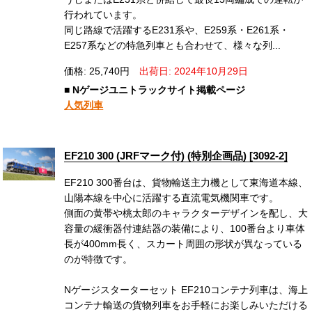
行われています。
同じ路線で活躍するE231系や、E259系・E261系・
E257系などの特急列車とも合わせて、様々な列...
価格: 25,740円
出荷日: 2024年10月29日
■ Nゲージユニトラックサイト掲載ページ
人気列車
EF210 300 (JRFマーク付) (特別企画品) [3092-2]
EF210 300番台は、貨物輸送主力機として東海道本線、
山陽本線を中心に活躍する直流電気機関車です。
側面の黄帯や桃太郎のキャラクターデザインを配し、大
容量の緩衝器付連結器の装備により、100番台より車体
長が400mm長く、スカート周囲の形状が異なっている
のが特徴です。
Nゲージスターターセット EF210コンテナ列車は、海上
コンテナ輸送の貨物列車をお手軽にお楽しみいただける