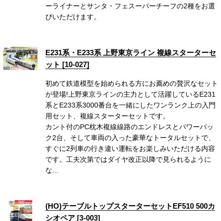
ーライナーとサンタ・フェスーパーチーフの2種をお選
びいただけます。
E231系・E233系 上野東京ライン 複線スターターセ
ット [10-027]
初めて鉄道模型を始められる方にお薦めの贅沢なセット
が登場!上野東京ラインの主力として活躍しているE231
系とE233系3000番台を一緒にしたワンランク上の入門
用セット、複線スターターセットです。
カント付のPC枕木複線線路のエンドレスとパワーパッ
ク2台、そして車両の入った豪華なトータルセットで、
すぐに2列車の行き違い運転をお楽しみいただける内容
です。工夫次第ではダイヤ改正以降で見られるように
な...
(HO)テーブルトップスターターセットEF510 500カ
シオペア [3-003]