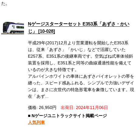
た。
Nゲージスターターセット E353系「あずさ・かい
じ」 [10-028]
平成29年(2017)12月より営業運転を開始したE353系
は、従来「あずさ」「かいじ」などで活躍していた
E257系、E351系の後継車両です。空気ばね式車体傾斜
装置を採用し、E351系と同等の曲線通過性能を備えて
いるのが大きな特徴です。
アルパインホワイトの車体にあずさバイオレットの帯を
纏った、スピード感あふれる、シンプルで力強いデザイ
ンは、まさに次世代の特急形電車を象徴しています。現
在「あず...
価格: 26,950円
出荷日: 2024年11月06日
■ Nゲージユニトラックサイト掲載ページ
人気列車