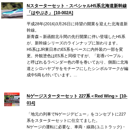
Nスターターセット・スペシャルH5系北海道新幹線
「はやぶさ」 [10-002A]
平成28年(2016)3月26日に待望の開業を迎えた北海道新
幹線。
新青森～新函館北斗間の先行開業に伴い登場したH5系
が、新幹線シリーズのラインナップに加わります。
H5系はJR東日本のE5系をベースに内外装の一部を変
更。外観塗色はE5系と同様ですが、「彩香パープル」
と呼ばれるラベンダー色の帯を巻いており、側面に北海
道とシロハヤブサをモチーフにしたシンボルマークが編
成中5両も付いています。...
Nゲージスターターセット 227系＜Red Wing＞ [10-
014]
「地元の列車でNゲージデビュー」をコンセプトに227
系
をスターターセットに仕立てました。
Nゲージの運転に必要な、車両・線路(ユニトラック)・