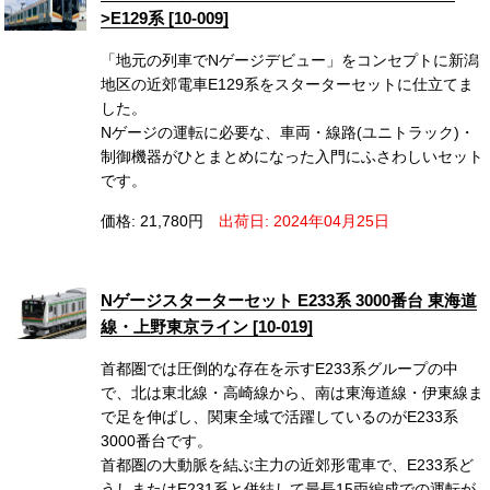
>E129系 [10-009]
「地元の列車でNゲージデビュー」をコンセプトに新潟
地区の近郊電車E129系をスターターセットに仕立てま
した。
Nゲージの運転に必要な、車両・線路(ユニトラック)・
制御機器がひとまとめになった入門にふさわしいセット
です。
価格: 21,780円
出荷日: 2024年04月25日
Nゲージスターターセット E233系 3000番台 東海道
線・上野東京ライン [10-019]
首都圏では圧倒的な存在を示すE233系グループの中
で、北は東北線・高崎線から、南は東海道線・伊東線ま
で足を伸ばし、関東全域で活躍しているのがE233系
3000番台です。
首都圏の大動脈を結ぶ主力の近郊形電車で、E233系ど
うしまたはE231系と併結して最長15両編成での運転が