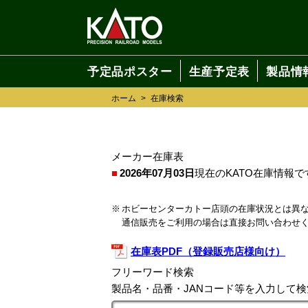
予定品ポスター
生産予定表
製品情
ホーム
>
在庫検索
メーカー在庫表
2026年07月03日
現在のKATO在庫情報で
ホビーセンターカトー店頭の在庫状況とは異
通信販売をご利用の場合は直接お問い合わせ
在庫表PDF（登録販売店様向け）
フリーワード検索
製品名・品番・JANコード等を入力して