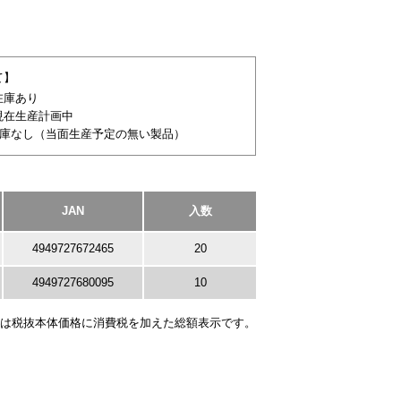
て】
在庫あり
現在生産計画中
在庫なし（当面生産予定の無い製品）
JAN
入数
4949727672465
20
4949727680095
10
は税抜本体価格に消費税を加えた総額表示です。