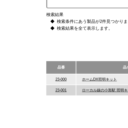
検索結果
検索条件にあう製品が2件見つかり
検索結果を全て表示します。
品番
品
23-000
ホームDX照明キット
23-001
ローカル線の小形駅 照明