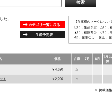
ました。
【在庫欄のマークについ
カテゴリ一覧に戻る
〇印：生産予定 △印：
▲印：在庫希少 ◇印：
生産予定表
-印：在庫なし 休止：
9月以
名
価格
在庫
7月
8月
降
￥4,620
△
キット
￥2,200
△
掲載価格