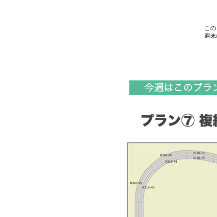
この
週末