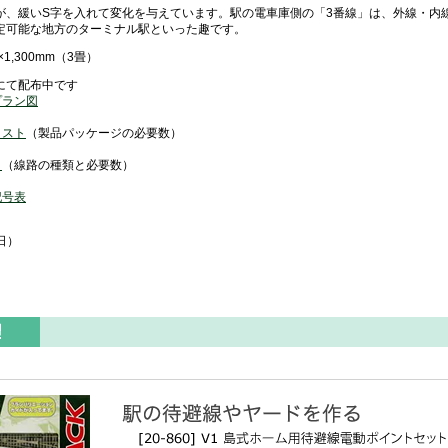
が、緩いS字を入れて変化を与えています。駅の電車庫側の「3番線」は、外線・内
定可能な地方のターミナル駅といった趣です。
1,300mm（3畳）
にて配布中です
プラン図
リスト
（製品パッケージの必要数）
ト
（線路の種類と必要数）
記号表
日）