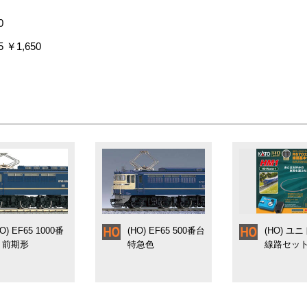
ーツ多用によるリアルなディテール表現
0
管類などの床下機器を細密に再現
 ￥1,650
備
シールを付属
HO) EF65 1000番
(HO) EF65 500番台
(HO) ユ
 前期形
特急色
線路セット 