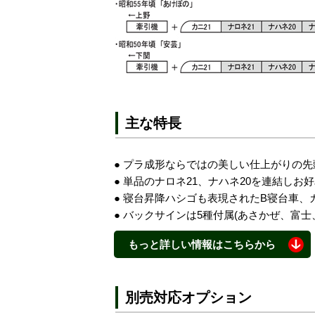
主な特長
● プラ成形ならではの美しい仕上がりの先
● 単品のナロネ21、ナハネ20を連結しお
● 寝台昇降ハシゴも表現されたB寝台車
● バックサインは5種付属(あさかぜ、富
もっと詳しい情報はこちらから
● 4両セット(カニ21、ナシ20、ナハネフ23
● テールライト/バックサイン消灯スイッチ付
別売対応オプション
● 青15号の車体色、3本のクリーム1号の