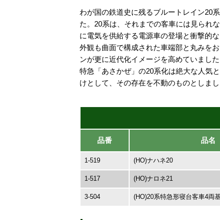
わが国の鉄道史に残るブルートレイン20系
た。20系は、それまでの客車には見られ
に電気を供給する電源車の登場と衝撃的な
外観も曲面で構成された車端部と丸みをお
ンが更に近代化イメージを高めていました
特急「あさかぜ」の20系化は絶大な人気
けとして、その存在を不動のものとしまし
品番
品名
1-519
(HO)ナハネ20
1-517
(HO)ナロネ21
3-504
(HO)20系特急形寝台客車4両