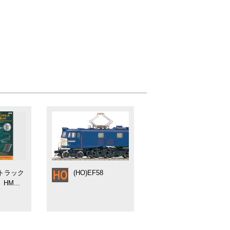
ニトラック
(HO)EF58
HM...