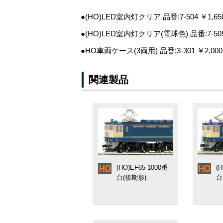
● 手すりやホロ、車端ダンパーなど別パ
●(HO)LED室内灯クリア 品番:7-504 ￥1,65
● 銀色に輝くナハネフ23貫通ドア
● クーラーや水タンク、エアタンク、配
●(HO)LED室内灯クリア(電球色) 品番:7-505
● KATOカプラー伸縮密着自連形を標準装
●HO車両ケース(3両用) 品番:3-301 ￥2,000
● 車体番号レタリングシート、行先表示
関連製品
(HO)EF65 1000番
(
台(後期形)
台