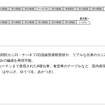
頭部(カニ21・ナハネフ22)流線形屋根形状や、リアルな出来のカニ
好みの編成を再現可能。
、カーテンまで表現されたA寝台車、食堂車のテーブルなど、室内表
士、はやぶさ、ゆうづる、あかつき)
、ナハネフ22)
(カニ21・ナハネフ23・ナハネフ22)
細帯を美しく塗り分け