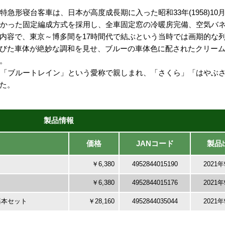
特急形寝台客車は、日本が高度成長期に入った昭和33年(1958)1
なかった固定編成方式を採用し、全車固定窓の冷暖房完備、空気バ
内容で、東京～博多間を17時間代で結ぶという当時では画期的な
びた車体が絶妙な調和を見せ、ブルーの車体色に配されたクリーム
。
と「ブルートレイン」という愛称で親しまれ、「さくら」「はやぶ
た。
製品情報
価格
JANコード
製品
￥6,380
4952844015190
2021
￥6,380
4952844015176
2021
基本セット
￥28,160
4952844035044
2021