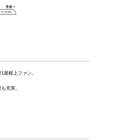
21屋根上ファン。
現も充実。