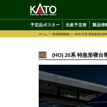
予定品ポスター
生産予定表
製品情
ホーム
>
製品情報検索
>
(HO) 20系 特急形寝台客
(HO) 20系 特急形寝台