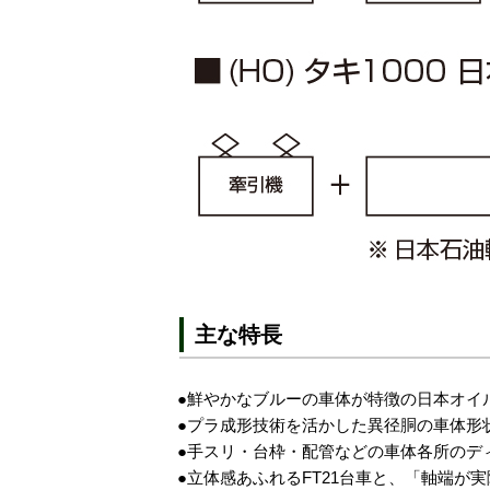
主な特長
●鮮やかなブルーの車体が特徴の日本オイ
●プラ成形技術を活かした異径胴の車体形
●手スリ・台枠・配管などの車体各所のデ
●立体感あふれるFT21台車と、「軸端