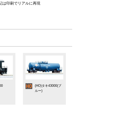
記は印刷でリアルに再現
00
(HO)タキ43000(ブ
ルー)