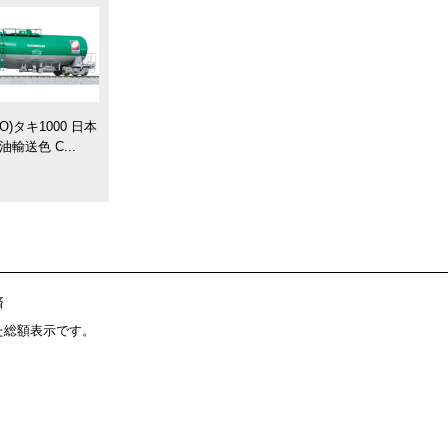
HO)タキ1000 日本
油輸送色 C...
済
た総額表示です。