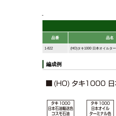
"
品番
品名
1-822
(HO)タキ1000 日本オイル
編成例