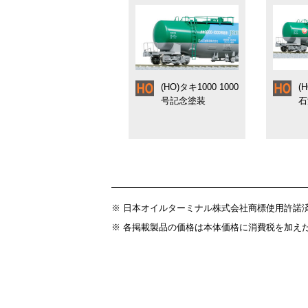
(HO)タキ1000 1000
(
号記念塗装
石
※ 日本オイルターミナル株式会社商標使用許諾
※ 各掲載製品の価格は本体価格に消費税を加え