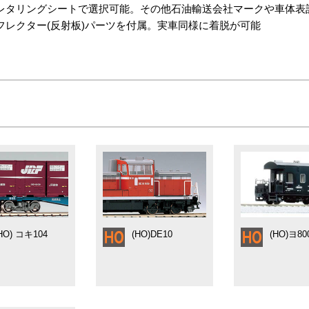
レタリングシートで選択可能。その他石油輸送会社マークや車体表
フレクター(反射板)パーツを付属。実車同様に着脱が可能
HO) コキ104
(HO)DE10
(HO)ヨ80