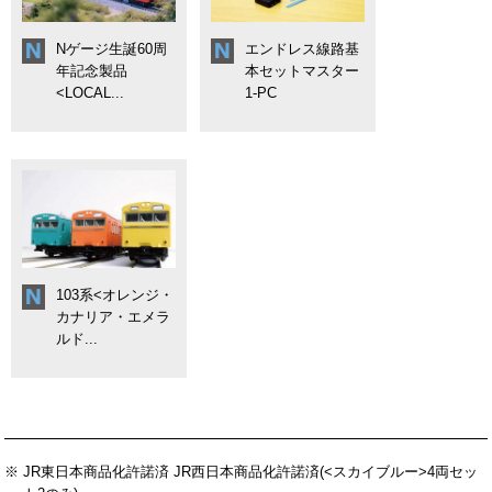
Nゲージ生誕60周
エンドレス線路基
年記念製品
本セットマスター
<LOCAL...
1-PC
103系<オレンジ・
カナリア・エメラ
ルド...
※ JR東日本商品化許諾済 JR西日本商品化許諾済(<スカイブルー>4両セッ