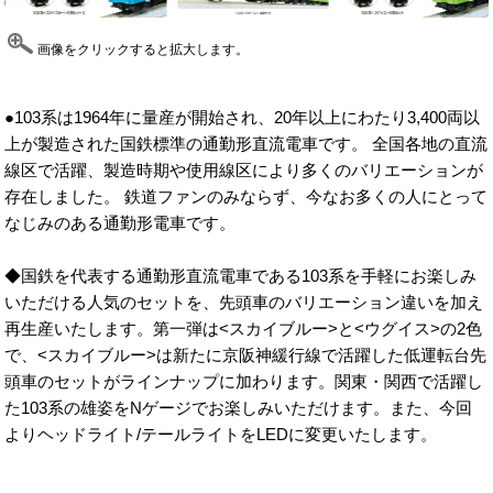
画像をクリックすると拡大します。
●103系は1964年に量産が開始され、20年以上にわたり3,400両以
上が製造された国鉄標準の通勤形直流電車です。 全国各地の直流
線区で活躍、製造時期や使用線区により多くのバリエーションが
存在しました。 鉄道ファンのみならず、今なお多くの人にとって
なじみのある通勤形電車です。
◆国鉄を代表する通勤形直流電車である103系を手軽にお楽しみ
いただける人気のセットを、先頭車のバリエーション違いを加え
再生産いたします。第一弾は<スカイブルー>と<ウグイス>の2色
で、<スカイブルー>は新たに京阪神緩行線で活躍した低運転台先
頭車のセットがラインナップに加わります。関東・関西で活躍し
た103系の雄姿をNゲージでお楽しみいただけます。また、今回
よりヘッドライト/テールライトをLEDに変更いたします。