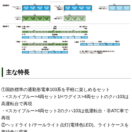
主な特長
①国鉄標準の通勤形電車103系を手軽に楽しめるセット
・<スカイブルー>4両セット1/<ウグイス>4両セットのクハ103は
高運転台で再現
・<スカイブルー>4両セット2のクハ103は低運転台・非ATC車で
再現
②ヘッドライト/テールライト点灯(電球色LED)。ライトケースを
黄緑色に変更