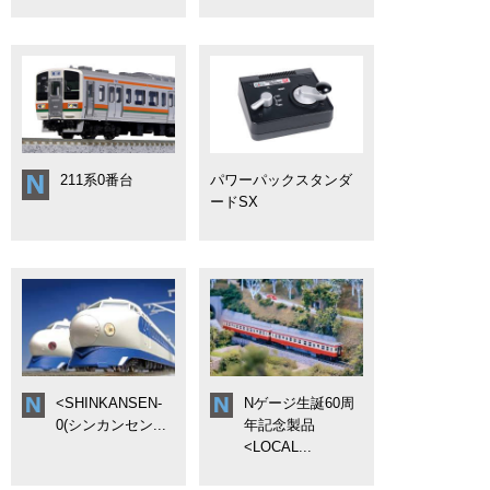
211系0番台
パワーパックスタンダ
ードSX
<SHINKANSEN-
Nゲージ生誕60周
0(シンカンセン...
年記念製品
<LOCAL...