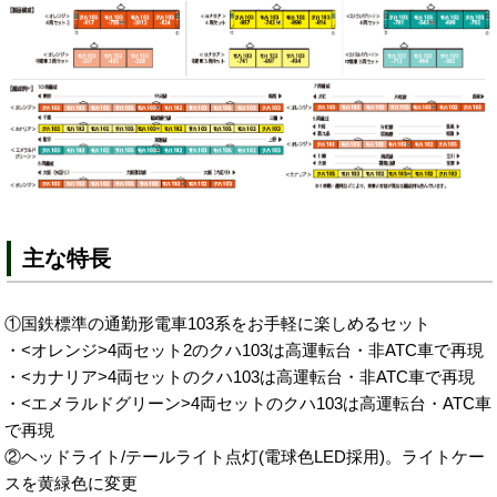
主な特長
①国鉄標準の通勤形電車103系をお手軽に楽しめるセット
・<オレンジ>4両セット2のクハ103は高運転台・非ATC車で再現
・<カナリア>4両セットのクハ103は高運転台・非ATC車で再現
・<エメラルドグリーン>4両セットのクハ103は高運転台・ATC車
で再現
②ヘッドライト/テールライト点灯(電球色LED採用)。ライトケー
スを黄緑色に変更