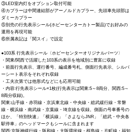
③LED室内灯をオプション取付可能
④カプラーは中間連結部がアーノルドカプラー、先頭車先頭部は
ダミーカプラー
⑤別売の行先表示シール(ホビーセンターカトー製品)でお好みの
運用を再現可能
⑥所属表記は「関スイ」で設定
●103系 行先表示シール〈ホビーセンターオリジナルパーツ〉
・関東/関西で活躍した103系の表示を地域別に豊富に収録
・前面行先表示、運行番号、編成番号札、側面行先表示、シルバ
ーシート表示をそれぞれ収録
・工夫次第では他形式などにも応用可能
・内容:行先表示シール×1枚(行先表示は関東:5～8両分、関西:5～
8両分収録)。
関東:山手線・赤羽線・京浜東北線・中央線・総武緩行線・常磐
線・横浜線・南武線・京葉線・埼京線を収録。側面の号車番号の
ほか、「特別快速」「横浜線」「さよならJNR」「総武・中央各
駅停車」のヘッドマークもシールに含まれます
関西:京阪神緩行線・阪和線・大阪環状線・桜島線・片町線・福知