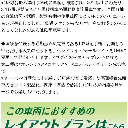
●103系は昭和39年(1964)に量産が開始され、20年以上にわたり
3,447両が製造された国鉄標準の通勤形直流電車です。 全国各地
の直流線区で活躍、製造時期や使用線区により多くのバリエーシ
ョンが存在しました。 鉄道ファンのみならず、今なお多くの人に
とってなじみのある通勤形電車です。
◆国鉄を代表する通勤形直流電車である103系を手軽にお楽しみ
いただける人気のセットを、ヘッドライト/テールライトをLEDに
変更して発売いたします。<ウグイス><スカイブルー>に続き、
第二弾は<オレンジ>と<カナリア>、<エメラルドグリーン>の3色
で,
<オレンジ>は新たに中央線、片町線などで活躍した高運転台先頭
車のセットを製品化。関東・関西で活躍した103系の雄姿をNゲ
ージでお楽しみいただけます。