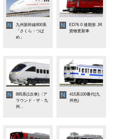
九州新幹線800系
ED76 0 後期形 JR
「さくら・つば
貨物更新車
め」
885系(1次車)〈ア
415系100番代(九
ラウンド・ザ・九
州色)
州...