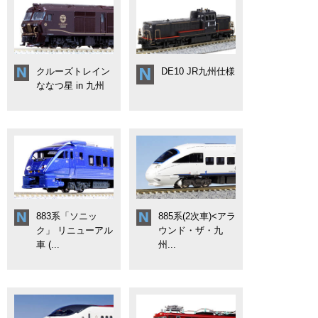
クルーズトレイン
DE10 JR九州仕様
ななつ星 in 九州
883系「ソニッ
885系(2次車)<アラ
ク」 リニューアル
ウンド・ザ・九
車 (...
州...