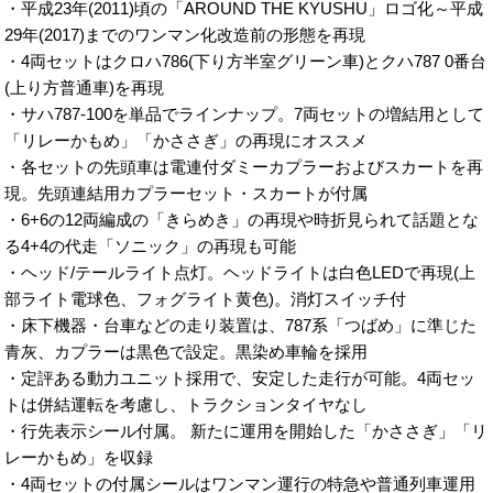
・平成23年(2011)頃の「AROUND THE KYUSHU」ロゴ化～平成
29年(2017)までのワンマン化改造前の形態を再現
・4両セットはクロハ786(下り方半室グリーン車)とクハ787 0番台
(上り方普通車)を再現
・サハ787-100を単品でラインナップ。7両セットの増結用として
「リレーかもめ」「かささぎ」の再現にオススメ
・各セットの先頭車は電連付ダミーカプラーおよびスカートを再
現。先頭連結用カプラーセット・スカートが付属
・6+6の12両編成の「きらめき」の再現や時折見られて話題とな
る4+4の代走「ソニック」の再現も可能
・ヘッド/テールライト点灯。ヘッドライトは白色LEDで再現(上
部ライト電球色、フォグライト黄色)。消灯スイッチ付
・床下機器・台車などの走り装置は、787系「つばめ」に準じた
青灰、カプラーは黒色で設定。黒染め車輪を採用
・定評ある動力ユニット採用で、安定した走行が可能。4両セッ
トは併結運転を考慮し、トラクションタイヤなし
・行先表示シール付属。 新たに運用を開始した「かささぎ」「リ
レーかもめ」を収録
・4両セットの付属シールはワンマン運行の特急や普通列車運用