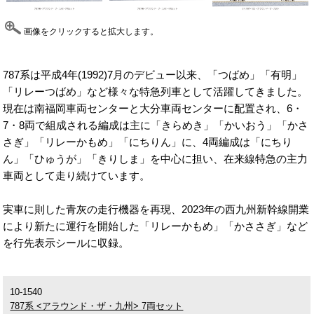
画像をクリックすると拡大します。
787系は平成4年(1992)7月のデビュー以来、「つばめ」「有明」
「リレーつばめ」など様々な特急列車として活躍してきました。
現在は南福岡車両センターと大分車両センターに配置され、6・
7・8両で組成される編成は主に「きらめき」「かいおう」「かさ
さぎ」「リレーかもめ」「にちりん」に、4両編成は「にちり
ん」「ひゅうが」「きりしま」を中心に担い、在来線特急の主力
車両として走り続けています。
実車に則した青灰の走行機器を再現、2023年の西九州新幹線開業
により新たに運行を開始した「リレーかもめ」「かささぎ」など
を行先表示シールに収録。
10-1540
787系 <アラウンド・ザ・九州> 7両セット