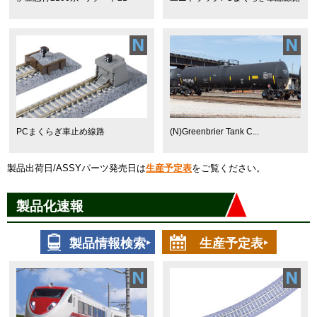
PCまくらぎ車止め線路
(N)Greenbrier Tank C...
製品出荷日/ASSYパーツ発売日は
生産予定表
をご覧ください。
製品化速報
製品情報検索‣
生産予定表‣