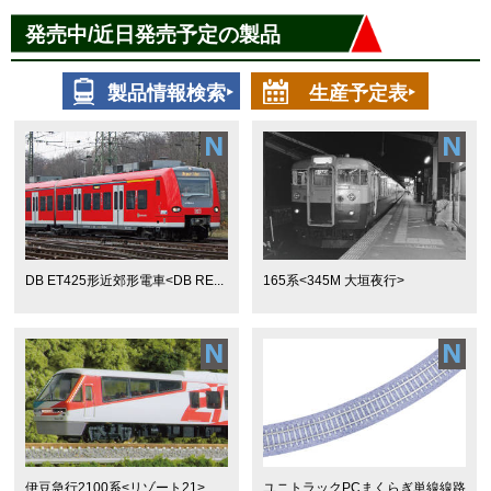
発売中/近日発売予定の製品
製品情報検索‣
生産予定表‣
DB ET425形近郊形電車<DB RE...
165系<345M 大垣夜行>
伊豆急行2100系<リゾート21>
ユニトラックPCまくらぎ単線線路