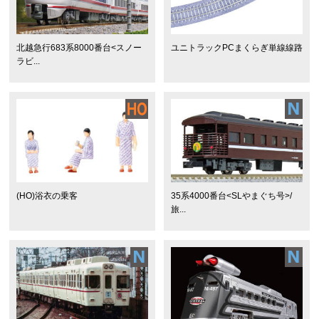
北越急行683系8000番台<スノー
ユニトラックPCまくらぎ単線線路
ラビ...
(HO)浴衣の乗客
35系4000番台<SLやまぐち号>/
旅...