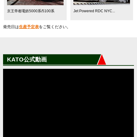
京王帝都電鉄5000系/5100系
Jet Powered RDC NYC...
発売日は
生産予定表
をご覧ください。
KATO公式動画