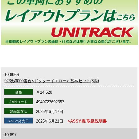
10-896S
923形3000番台<ドクターイエロー> 基本セット(3両)
￥14,520
価格
4949727692357
JANコード
2025年6月17日
製品出荷日
2025年6月21日
>ASSY表/取扱説明書
ASSY発売日
10-897