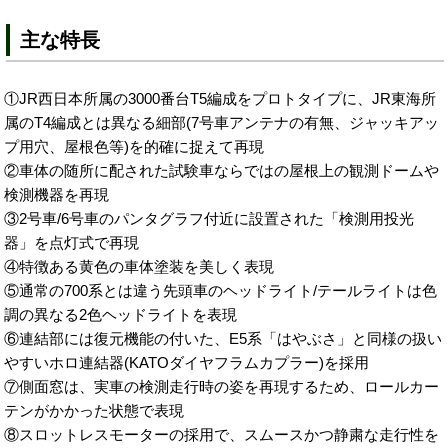
主な特長
①JR西日本所属の3000番台T5編成をプロトタイプに、JR東海所
属のT4編成とは異なる細部(7号車アンテナの有無、ジャッキアッ
プ用穴、屋根色等)を的確に捉えて再現
②車体の随所に配された試験車ならではの屋根上の観測ドームや
検測機器を再現
③2号車/6号車のパンタグラフ付近に設置された「検測用投光
器」を点灯式で再現
④特徴ある黄色の車体塗装を美しく表現
⑤通常の700系とは違う先頭車のヘッドライト/テールライトは色
調の異なる2色ヘッドライトを表現
⑥連結部には復元機能の付いた、E5系「はやぶさ」と同様の扱い
やすいホロ連結器(KATOダイヤフラムカプラー)を採用
⑦側面窓は、実車の検測走行時の姿を再現するため、ロールカー
テンがかかった状態で表現
⑧スロットレスモーターの採用で、スムースかつ静粛な走行性を