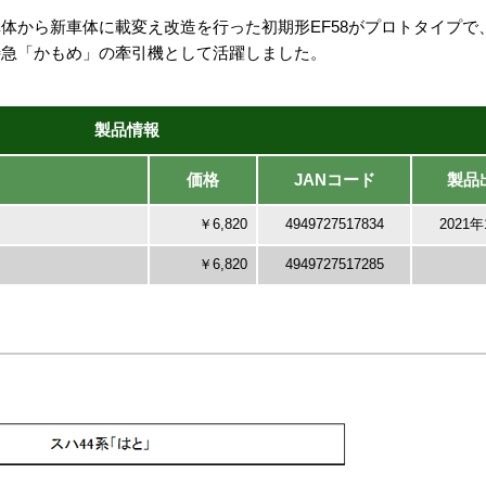
車体から新車体に載変え改造を行った初期形EF58がプロトタイプ
系特急「かもめ」の牽引機として活躍しました。
製品情報
価格
JANコード
製品
￥6,820
4949727517834
2021
￥6,820
4949727517285