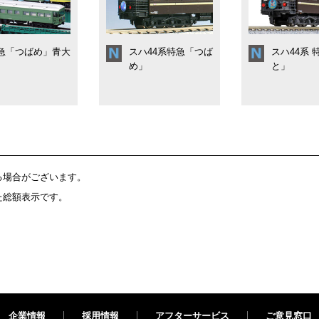
急「つばめ」青大
スハ44系特急「つば
スハ44系 
め」
と」
る場合がございます。
た総額表示です。
企業情報
採用情報
アフターサービス
ご意見窓口