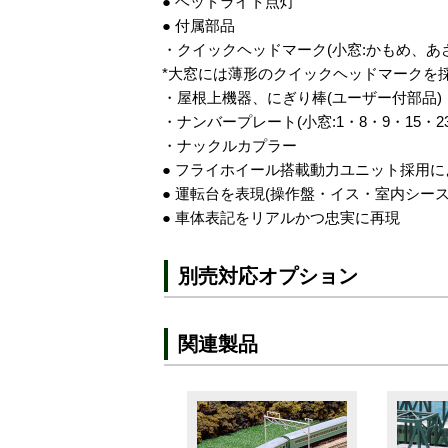
● ヘッドライト点灯
● 付属部品
・クイックヘッドマーク(小窓:かもめ、あ
*大窓には薄形のクイックヘッドマークを
・屋根上機器、にぎり棒(ユーザー付部品)
・ナンバープレート(小窓:1・8・9・15・23
・ナックルカプラー
● フライホイール搭載動力ユニット採用
● 運転台を表現(操作盤・イス・室内シース
● 車体表記をリアルかつ忠実に再現
別売対応オプション
関連製品