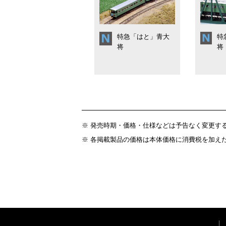
特急「はと」青大
特
将
将
※ 発売時期・価格・仕様などは予告なく変更す
※ 各掲載製品の価格は本体価格に消費税を加え