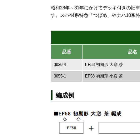
昭和28年～31年にかけてデッキ付きの旧
す。スハ44系特急「つばめ」やナハ10
品番
品名
3020-4
EF58 初期形 大窓 茶
3055-1
EF58 初期形 小窓 茶
編成例