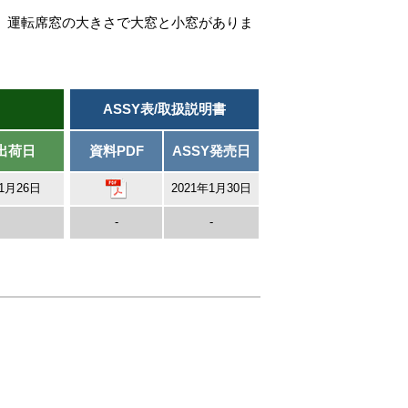
で、運転席窓の大きさで大窓と小窓がありま
ASSY表/取扱説明書
出荷日
資料PDF
ASSY発売日
年1月26日
2021年1月30日
-
-