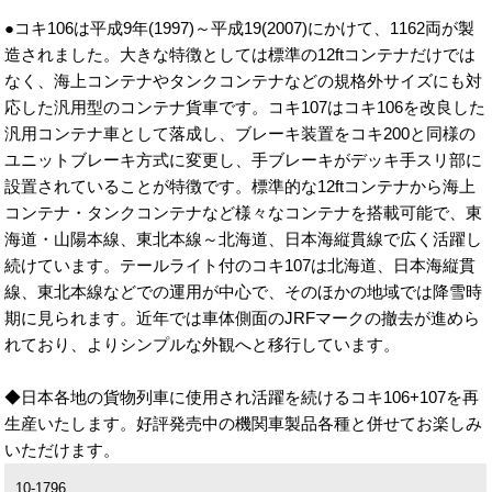
●コキ106は平成9年(1997)～平成19(2007)にかけて、1162両が製
造されました。大きな特徴としては標準の12ftコンテナだけでは
なく、海上コンテナやタンクコンテナなどの規格外サイズにも対
応した汎用型のコンテナ貨車です。コキ107はコキ106を改良した
汎用コンテナ車として落成し、ブレーキ装置をコキ200と同様の
ユニットブレーキ方式に変更し、手ブレーキがデッキ手スリ部に
設置されていることが特徴です。標準的な12ftコンテナから海上
コンテナ・タンクコンテナなど様々なコンテナを搭載可能で、東
海道・山陽本線、東北本線～北海道、日本海縦貫線で広く活躍し
続けています。テールライト付のコキ107は北海道、日本海縦貫
線、東北本線などでの運用が中心で、そのほかの地域では降雪時
期に見られます。近年では車体側面のJRFマークの撤去が進めら
れており、よりシンプルな外観へと移行しています。
◆日本各地の貨物列車に使用され活躍を続けるコキ106+107を再
生産いたします。好評発売中の機関車製品各種と併せてお楽しみ
いただけます。
10-1796