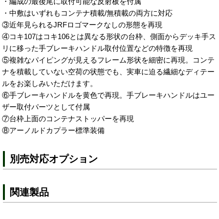
・編成の最後尾に取付可能な反射板を付属
・中敷はいずれもコンテナ積載/無積載の両方に対応
③近年見られるJRFロゴマークなしの形態を再現
④コキ107はコキ106とは異なる形状の台枠、側面からデッキ手ス
リに移った手ブレーキハンドル取付位置などの特徴を再現
⑤複雑なパイピングが見えるフレーム形状を細密に再現。コンテ
ナを積載していない空荷の状態でも、実車に迫る繊細なディテー
ルをお楽しみいただけます。
⑥手ブレーキハンドルを黄色で再現。手ブレーキハンドルはユー
ザー取付パーツとして付属
⑦台枠上面のコンテナストッパーを再現
⑧アーノルドカプラー標準装備
別売対応オプション
関連製品