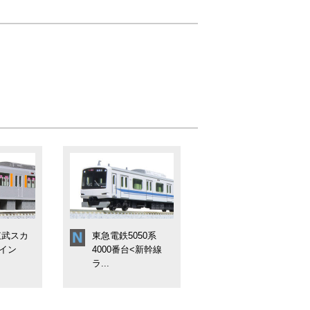
東武スカ
東急電鉄5050系
イン
4000番台<新幹線
ラ...