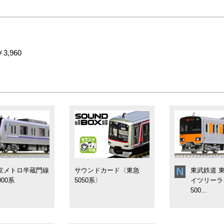
3,960
京メトロ半蔵門線
サウンドカード〈東急
東武鉄道 
000系
5050系〉
イツリーラ
500...