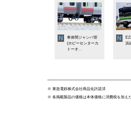
車体間ジャンパ管
E2
(ホビーセンターカ
浜
トーオ...
※ 東急電鉄株式会社商品化許諾済
※ 各掲載製品の価格は本体価格に消費税を加え