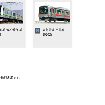
33系6000番台 横
東急電鉄 目黒線
線
5080系
た総額表示です。