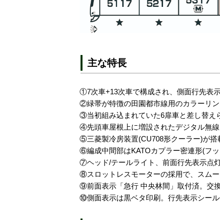
主な特長
①7次車+13次車で構成され、側面行先表示
②緑帯が特徴の田園都市線用のカラーリン
③当初組み込まれていた6扉車と差し替えられ
④先頭車屋根上に増設されたデジタル無線ア
⑤三菱製冷房装置(CU708形クーラー)が
⑥編成中間部はKATOカプラー密連形(フ
⑦ヘッド/テールライト、前面行先表示点灯(
⑧スロットレスモーターの採用で、スムー
⑨前面表示「急行 中央林間」取付済。交換
⑩側面表示は黒ベタ印刷。行先表示シール