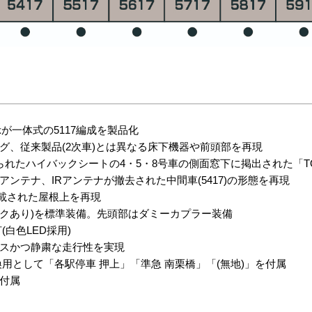
が一体式の5117編成を製品化
グ、従来製品(2次車)とは異なる床下機器や前頭部を再現
たハイバックシートの4・5・8号車の側面窓下に掲出された「TOKY
ンテナ、IRアンテナが撤去された中間車(5417)の形態を再現
搭載された屋根上を再現
ックあり)を標準装備。先頭部はダミーカプラー装備
白色LED採用)
スかつ静粛な走行性を実現
用として「各駅停車 押上」「準急 南栗橋」「(無地)」を付属
付属