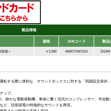
製品情報
価格
JANコード
製品
形国電＞
￥3,080
4949727667515
2018
運転する際に便利な、サウンドボックスに対する「同調設定保存
ナップ。
じめ、静かな電動発動機、車体に響く旧式のコンプレッサー、半自
など、旧形国電の特徴的なサウンドを再現。
車掌または駅員の手笛も収録。