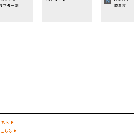
ダプター別...
型国電
こちら ▶
は
こちら ▶