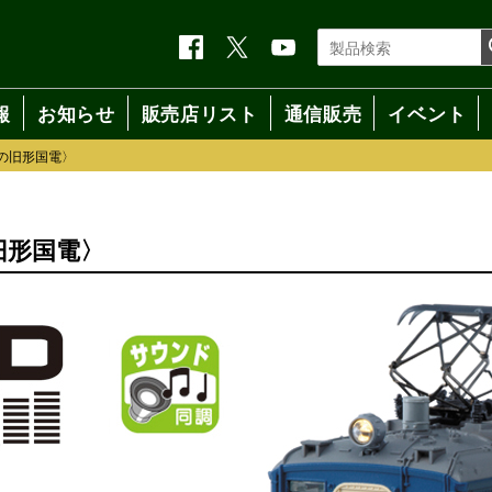
報
お知らせ
販売店リスト
通信販売
イベント
の旧形国電〉
旧形国電〉