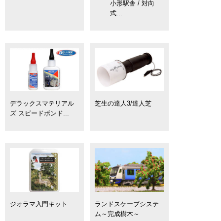
小形駅舎 / 対向
式...
デラックスマテリアル
芝生の達人3/達人芝
ズ スピードボンド...
ジオラマ入門キット
ランドスケープシステ
ム～完成樹木～