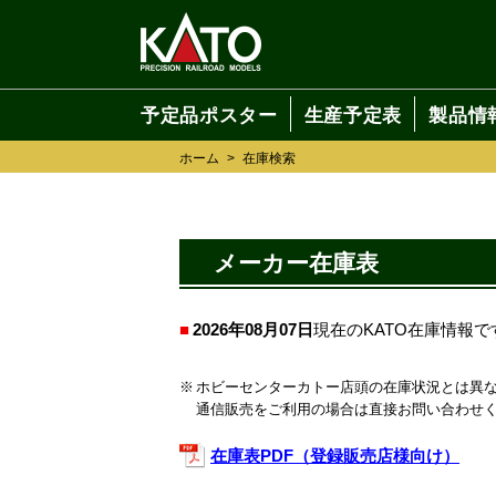
予定品ポスター
生産予定表
製品情
ホーム
>
在庫検索
メーカー在庫表
2026年08月07日
現在のKATO在庫情報で
ホビーセンターカトー店頭の在庫状況とは異
通信販売をご利用の場合は直接お問い合わせ
在庫表PDF（登録販売店様向け）