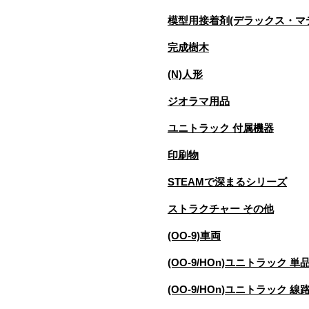
模型用接着剤(デラックス・マ
完成樹木
(N)人形
ジオラマ用品
ユニトラック 付属機器
印刷物
STEAMで深まるシリーズ
ストラクチャー その他
(OO-9)車両
(OO-9/HOn)ユニトラック 単
(OO-9/HOn)ユニトラック 