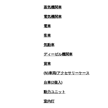
蒸気機関車
電気機関車
電車
客車
気動車
ディーゼル機関車
貨車
(N)車両/アクセサリーケース
台車(2個入)
動力ユニット
室内灯