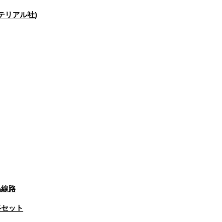
テリアル社)
品線路
線路セット