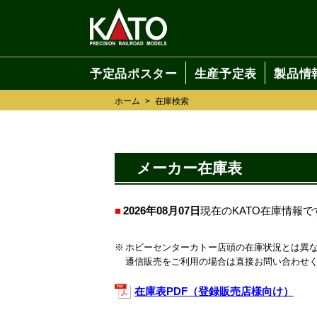
予定品ポスター
生産予定表
製品情
ホーム
>
在庫検索
メーカー在庫表
2026年08月07日
現在のKATO在庫情報で
ホビーセンターカトー店頭の在庫状況とは異
通信販売をご利用の場合は直接お問い合わせ
在庫表PDF（登録販売店様向け）