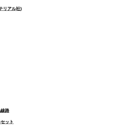
テリアル社)
品線路
線路セット