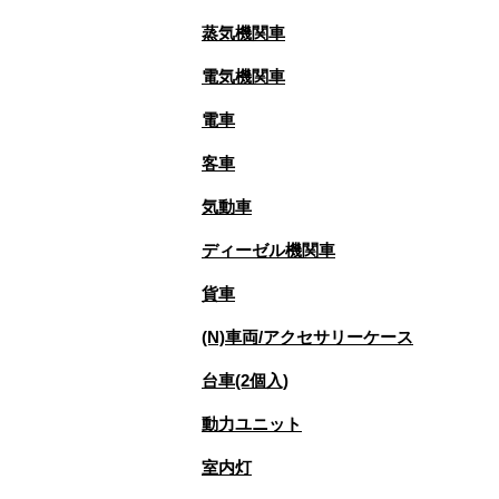
蒸気機関車
電気機関車
電車
客車
気動車
ディーゼル機関車
貨車
(N)車両/アクセサリーケース
台車(2個入)
動力ユニット
室内灯