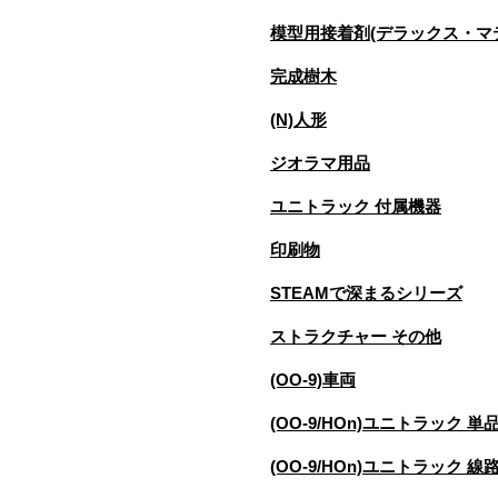
模型用接着剤(デラックス・マ
完成樹木
(N)人形
ジオラマ用品
ユニトラック 付属機器
印刷物
STEAMで深まるシリーズ
ストラクチャー その他
(OO-9)車両
(OO-9/HOn)ユニトラック 単
(OO-9/HOn)ユニトラック 