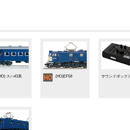
HO) スハ43系
(HO)EF58
サウンドボック