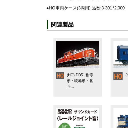
●HO車両ケース(3両用) 品番:3-301 \2,000
関連製品
(HO) DD51 耐寒
(
形・暖地形・北
斗...