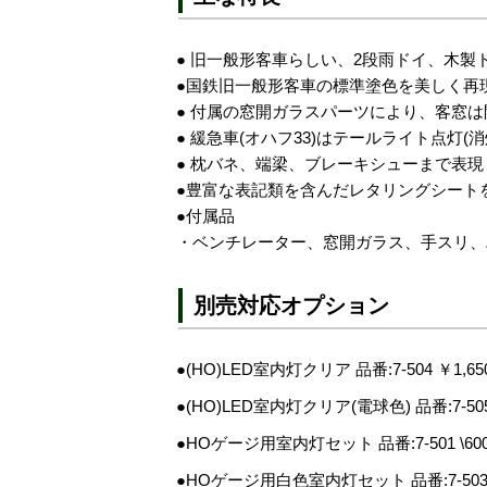
● 旧一般形客車らしい、2段雨ドイ、木
●国鉄旧一般形客車の標準塗色を美しく再
● 付属の窓開ガラスパーツにより、客窓
● 緩急車(オハフ33)はテールライト点灯(
● 枕バネ、端梁、ブレーキシューまで表現
●豊富な表記類を含んだレタリングシート
●付属品
・ベンチレーター、窓開ガラス、手スリ、
別売対応オプション
●(HO)LED室内灯クリア 品番:7-504 ￥1,65
●(HO)LED室内灯クリア(電球色) 品番:7-505
●HOゲージ用室内灯セット 品番:7-501 \60
●HOゲージ用白色室内灯セット 品番:7-503 \