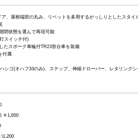
製ドア、屋根端部の丸み、リベットを多用するがっしりとしたスタイ
現
は開閉状態を選んで再現可能
消灯スイッチ付)
したスポーク車輪付TR23形台車を装備
を付属
ハシゴ(オハフ33のみ)、ステップ、伸縮ドローバー、レタリングシ
0
 ￥1,650
0
1,200