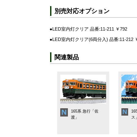
別売対応オプション
●LED室内灯クリア 品番:11-211 ￥792
●LED室内灯クリア(6両分入) 品番:11-212 ￥
関連製品
165系 急行「佐
1
渡」
ス