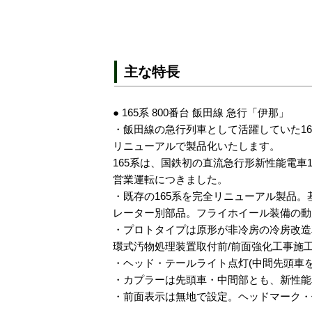
主な特長
● 165系 800番台 飯田線 急行「伊那」
・飯田線の急行列車として活躍していた16
リニューアルで製品化いたします。
165系は、国鉄初の直流急行形新性能電車1
営業運転につきました。
・既存の165系を完全リニューアル製品。
レーター別部品。フライホイール装備の動
・プロトタイプは原形が非冷房の冷房改造車
環式汚物処理装置取付前/前面強化工事施
・ヘッド・テールライト点灯(中間先頭車を
・カプラーは先頭車・中間部とも、新性能
・前面表示は無地で設定。ヘッドマーク・