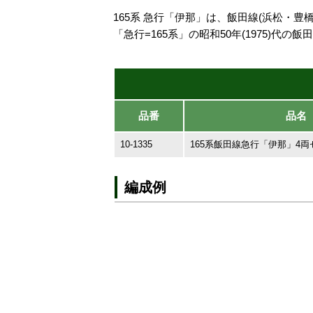
165系 急行「伊那」は、飯田線(浜松・
「急行=165系」の昭和50年(1975)
品番
品名
10-1335
165系飯田線急行「伊那」4両
編成例