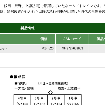
豊橋～飯田、辰野、上諏訪間)で活躍していたネームドトレインです。
代の飯田線、冷房改造が行われた以降の急行列車が活躍した時代の形態を
製品情報
価格
JANコード
製品
セット
￥14,520
4949727659633