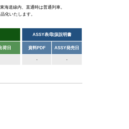
*東海道線内、直通時は普通列車。
製品化いたします。
ASSY表/取扱説明書
出荷日
資料PDF
ASSY発売日
-
-