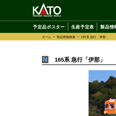
予定品ポスター
生産予定表
製品情
ホーム
>
製品情報検索
>
165系 急行「伊那」
165系 急行「伊那」