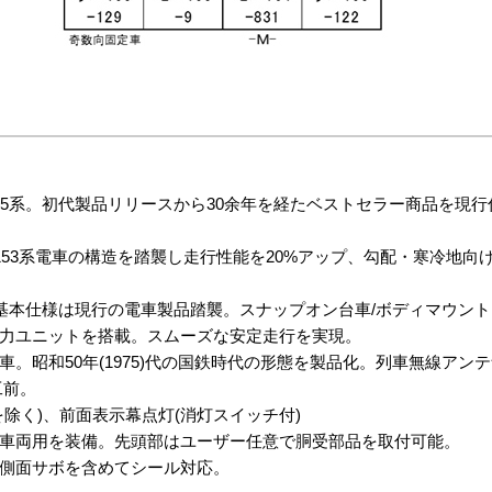
5系。初代製品リリースから30余年を経たベストセラー商品を現行
53系電車の構造を踏襲し走行性能を20%アップ、勾配・寒冷地向けとし
基本仕様は現行の電車製品踏襲。スナップオン台車/ボディマウントカ
力ユニットを搭載。スムーズな安定走行を実現。
。昭和50年(1975)代の国鉄時代の形態を製品化。列車無線アンテ
工前。
除く)、前面表示幕点灯(消灯スイッチ付)
車両用を装備。先頭部はユーザー任意で胴受部品を取付可能。
側面サボを含めてシール対応。