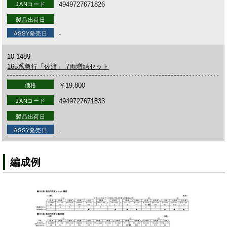
4949727671826
JANコード
製品出荷日
-
ASSY発売日
10-1489
165系急行「佐渡」 7両増結セット
￥19,800
価格
4949727671833
JANコード
製品出荷日
-
ASSY発売日
編成例