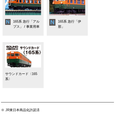
165系 急行「アル
165系 急行「伊
プス」 / 事業用車
那」
サウンドカード〈165
系〉
※ JR東日本商品化許諾済