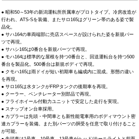
● 昭和50～53年の新潟運転所所属車がプロトタイプ。冷房改造が
行われ、ATS-Sを装備、またサロ165はグリーン帯のある姿で製
品化。
● サハ164の車両端部に売店スペースが設けられた姿を新規パー
ツで再現。
● サハシ165は0番台を新規パーツで再現。
● モハ164は標準的な屋根を持つ0番台と、回送運転台を持つ500
番台を製品化。500番台は新規ボディで再現。
● クモハ165は雨ドイが短い初期車も編成内に混成。形態の違い
を再現。
● サロ165は水タンクがFRPタンクの後期車を再現。
● クーラー、ベンチレーター別部品で再現。
● フライホイール付動力ユニットで安定した走行を実現。
● スナップオン台車採用。
● カプラーは先頭・中間車とも新性能電車用のボディマウント密
連カプラーを装備。また別パーツの胴受を任意で取り付けること
が可能。
● 先頭車は1号車、10号車、13号車がヘッド/テールライトと前面