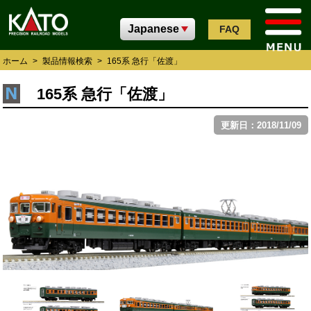
FAQ
ホーム
>
製品情報検索
>
165系 急行「佐渡」
165系 急行「佐渡」
更新日：2018/11/09