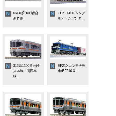
N700系2000番台
EF210-100 シング
新幹線
ルアームパンタ...
313系1300番台(中
EF210 コンテナ列
央本線・関西本
車/EF210 3...
線...