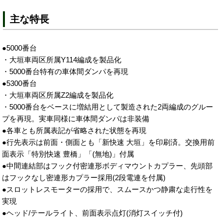
主な特長
●5000番台
・大垣車両区所属Y114編成を製品化
・5000番台特有の車体間ダンパを再現
●5300番台
・大垣車両区所属Z2編成を製品化
・5000番台をベースに増結用として製造された2両編成のグルー
プを再現。実車同様に車体間ダンパは非装備
●各車とも所属表記が省略された状態を再現
●行先表示は前面・側面とも「新快速 大垣」を印刷済。交換用前
面表示「特別快速 豊橋」「(無地)」付属
●中間連結部はフック付密連形ボディマウントカプラー、先頭部
はフックなし密連形カプラー採用(2段電連を付属)
●スロットレスモーターの採用で、スムースかつ静粛な走行性を
実現
●ヘッド/テールライト、前面表示点灯(消灯スイッチ付)