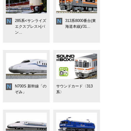
285系<サンライズ
313系8000番台(東
エクスプレス>(パ
海道本線)/31...
ン...
N700S 新幹線「の
サウンドカード〈313
ぞみ」
系〉