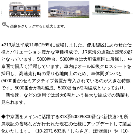
画像をクリックすると拡大します。
●313系は平成11年(1999)に登場しました。使用線区にあわせた仕
様とバリエーション豊かな車種構成で、JR東海の通勤近郊形の顔
となっています。5000番台、5300番台は大垣電車区に所属し、中
京圏で幅広く活躍しています。車内はオール転換クロスシートを
採用し、高速走行時の乗り心地向上のため、車体間ダンパと
(5000番台)セミアクティブ装置が導入されているのが大きな特徴
です。5000番台が6両編成、5300番台が2両編成となっており、
「新快速」などの運用では最大8両という長大な編成での活躍も
見られます。
◆中京圏をメインに活躍する313系5000/5300番台<新快速>を所
属表記の省略などが行われた現在の仕様にアップデートして製品
化いたします。〈10-2071 683系「しらさぎ」(新塗装)〉や〈10-