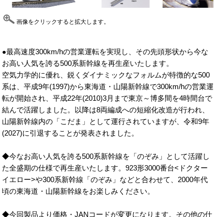
画像をクリックすると拡大します。
●最高速度300km/hの営業運転を実現し、その先頭形状から今な
お高い人気を誇る500系新幹線を再生産いたします。
空気力学的に優れ、鋭くダイナミックなフォルムが特徴的な500
系は、平成9年(1997)から東海道・山陽新幹線で300km/hの営業運
転が開始され、平成22年(2010)3月まで東京～博多間を4時間台で
結んで活躍しました。以降は8両編成への短縮化改造が行われ、
山陽新幹線内の「こだま」として運行されていますが、令和9年
(2027)に引退することが発表されました。
◆今なお高い人気を誇る500系新幹線を「のぞみ」として活躍し
た全盛期の仕様で再生産いたします。923形3000番台<ドクター
イエロー>や300系新幹線「のぞみ」などと合わせて、2000年代
頃の東海道・山陽新幹線をお楽しみください。
◆今回製品より価格・JANコードが変更になります。その他の仕