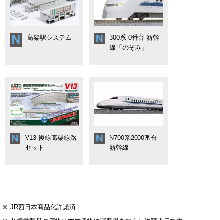
高架駅システム
300系 0番台 新幹
線「のぞみ」
V13 複線高架線路
N700系2000番台
セット
新幹線
※ JR西日本商品化許諾済