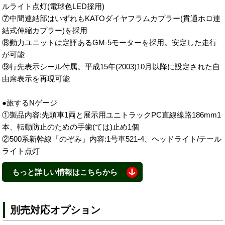
ルライト点灯(電球色LED採用)
⑦中間連結部はいずれもKATOダイヤフラムカプラー(貫通ホロ連
結式伸縮カプラー)を採用
⑧動力ユニットは定評あるGM-5モーターを採用。安定した走行
が可能
⑨行先表示シール付属。平成15年(2003)10月以降に設定された自
由席表示を再現可能
●旅するNゲージ
①製品内容:先頭車1両と展示用ユニトラックPC直線線路186mm1
本、転動防止のための手歯(ては)止め1個
②500系新幹線「のぞみ」内容:1号車521-4、ヘッドライト/テール
ライト点灯
もっと詳しい情報はこちらから
・付属品(各セットとも):行先表示シール
別売対応オプション