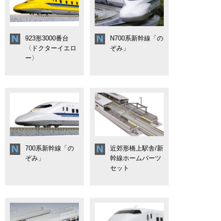
923形3000番台
N700系新幹線「の
〈ドクターイエロ
ぞみ」
ー〉
700系新幹線「の
近郊形橋上駅舎/新
ぞみ」
幹線ホームパーツ
セット