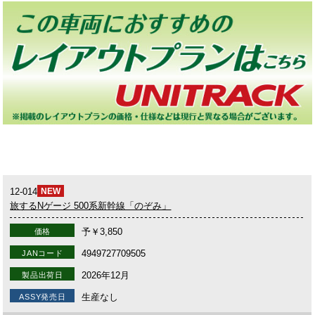
12-014
NEW
旅するNゲージ 500系新幹線「のぞみ」
予￥3,850
価格
4949727709505
JANコード
2026年12月
製品出荷日
生産なし
ASSY発売日