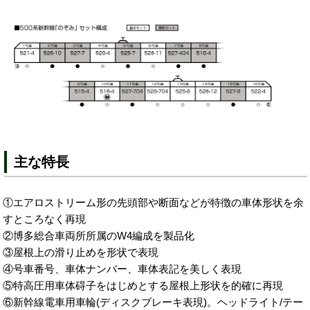
主な特長
①エアロストリーム形の先頭部や断面などが特徴の車体形状を余
すところなく再現
②博多総合車両所所属のW4編成を製品化
③屋根上の滑り止めを形状で表現
④号車番号、車体ナンバー、車体表記を美しく表現
⑤特高圧用車体碍子をはじめとする屋根上形状を的確に再現
⑥新幹線電車用車輪(ディスクブレーキ表現)。ヘッドライト/テー